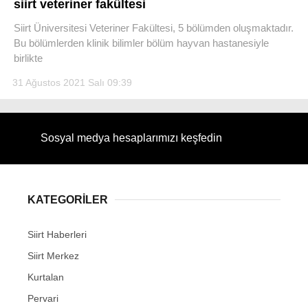
siirt veteriner fakültesi
Siirt Üniversitesi Veteriner Fakültesi, 5 bölümden oluşmaktadır.
Bu bölümlerden klinik bilimler bölüm hayvan hastanesiyle
birlikte
WhatsApp İhbar Hattı
31 Ağustos 2021 Salı 09:39
Sosyal medya hesaplarımızı keşfedin
Facebook
KATEGORİLER
Instagram
Siirt Haberleri
Youtube
Siirt Merkez
Kurtalan
Pervari