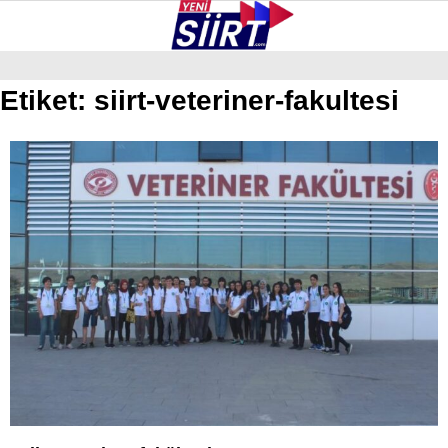
37.8
°
SIIRT
Etiket:
siirt-veteriner-fakultesi
GALERİ
VİDEO
YAZARLAR
KURTALAN
ERUH
BAYKAN
PERVARI
ŞIRVAN
TILLO
GÜNDEM
NÖBETÇI ECZANELER