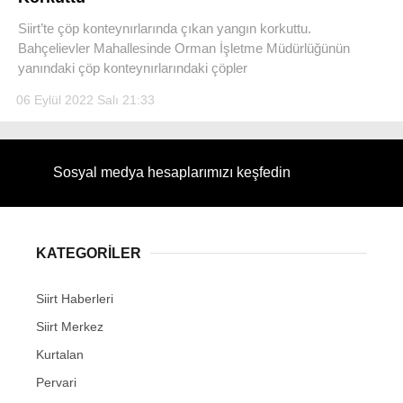
Siirt’te çöp konteynırlarında çıkan yangın korkuttu.
Bahçelievler Mahallesinde Orman İşletme Müdürlüğünün
yanındaki çöp konteynırlarındaki çöpler
06 Eylül 2022 Salı 21:33
Sosyal medya hesaplarımızı keşfedin
KATEGORİLER
Siirt Haberleri
Siirt Merkez
Kurtalan
Pervari