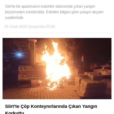
Siirt’te bir apartmanın kalorifer dairesinde çıkan yangın
büyümeden söndürüldü. Edinilen bilgiye göre yangın akşam
saatlerinde
25 Ocak 2023 Çarşamba 22:02
WhatsApp İhbar Hattı
Facebook
Instagram
Youtube
Siirt’te Çöp Konteynırlarında Çıkan Yangın
Korkuttu