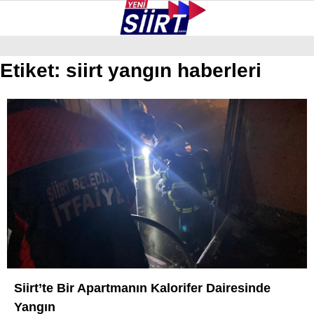
38.4
°
SIIRT
Etiket:
siirt yangın haberleri
GALERİ
VİDEO
YAZARLAR
KURTALAN
ERUH
BAYKAN
PERVARI
ŞIRVAN
TILLO
GÜNDEM
Siirt’te Bir Apartmanın Kalorifer Dairesinde
Yangın
NÖBETÇI ECZANELER