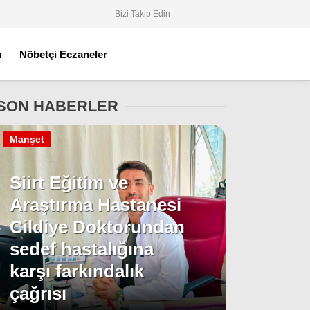
Bizi Takip Edin
m
Nöbetçi Eczaneler
SON HABERLER
Manşet
Siirt Eğitim ve
Araştırma Hastanesi
Cildiye Doktorundan
sedef hastalığına
karşı farkındalık
çağrısı