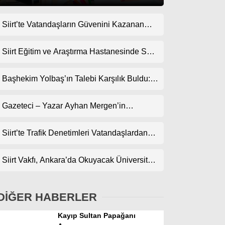
Siirt’te Vatandaşların Güvenini Kazanan
Gündem
İşletme! Uzman Halı Yıkama Memnuniyet
Ekonomi
Topluyor
Siirt Eğitim ve Araştırma Hastanesinde Son
Teknoloji Yeni MR Cihazı Hizmete Girdi!
Politika
Randevularda Bekleme Süresi Kısaldı
Başhekim Yolbaş’ın Talebi Karşılık Buldu:
Dünya
Siirt’e Nükleer Tıp Merkezi Kuruluyor
Gazeteci – Yazar Ayhan Mergen’in
Spor
Kaleminden: “Siirt’te Şehir Kültürü ve Trafik
Magazin
Kuralları”
Siirt’te Trafik Denetimleri Vatandaşlardan
Tam Not Alıyor
sağlık
Siirt Vakfı, Ankara’da Okuyacak Üniversite
Teknoloji
Adaylarını Canlı Yayında Buluşturuyor
DİĞER HABERLER
Kayıp Sultan Papağanı