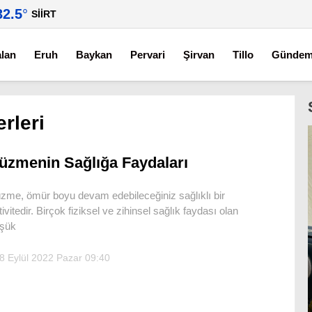
32.5
°
SIIRT
alan
Eruh
Baykan
Pervari
Şirvan
Tillo
Günde
rleri
üzmenin Sağlığa Faydaları
zme, ömür boyu devam edebileceğiniz sağlıklı bir
tivitedir. Birçok fiziksel ve zihinsel sağlık faydası olan
şük
8 Eylül 2022 Pazar 09:40