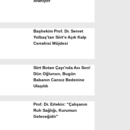
Aranıyor
Başhekim Prof. Dr. Servet
Yolbaş’tan Siirt’e Açık Kalp
Cerrahisi Müjdesi
WhatsApp İhbar Hattı
Siirt Botan Çayı’nda Acı Son!
Dün Oğlunun, Bugün
Babanın Cansız Bedenine
Facebook
Ulaşıldı
Prof. Dr. Ertekin: “Çalışanın
Instagram
Ruh Sağlığı, Kurumun
Geleceğidir”
Youtube