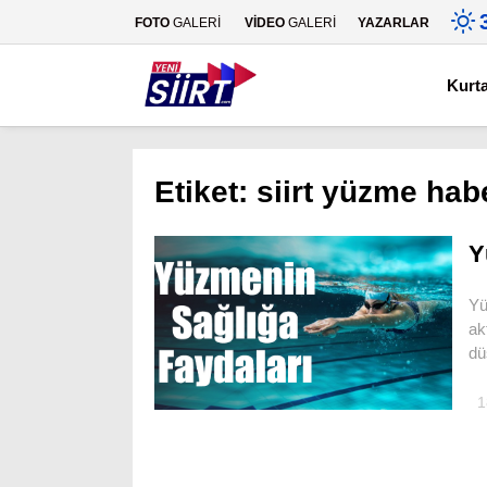
FOTO
GALERİ
VİDEO
GALERİ
YAZARLAR
Kurt
Etiket:
siirt yüzme habe
Y
Yü
ak
dü
1