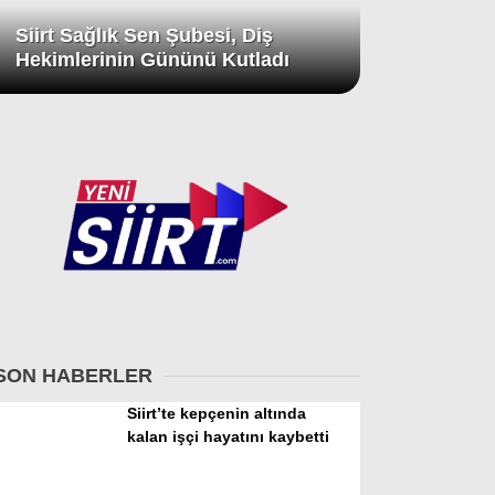
Siirt Sağlık Sen Şubesi, Diş
Hekimlerinin Gününü Kutladı
SON HABERLER
Siirt’te kepçenin altında
kalan işçi hayatını kaybetti