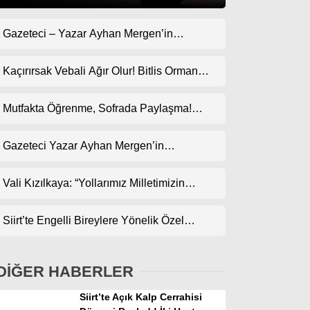
Gazeteci – Yazar Ayhan Mergen’in
Gündem
Kaleminden: “Geçmişte Çok Goller Yedik,
Ekonomi
Bari Bu Kez Uyanık Olalım”
Kaçırırsak Vebali Ağır Olur! Bitlis Orman
Bölge Müdürlüğü’ne Göz Dikti!
Politika
Mutfakta Öğrenme, Sofrada Paylaşma!
Dünya
ODES Projesi Kapsamında Pankek
Etkinliği
Gazeteci Yazar Ayhan Mergen’in
Spor
Kaleminden: “Siirt’te Taş Üstüne Taş
Magazin
Koyulan Bir Dönem”
Vali Kızılkaya: “Yollarımız Milletimizin
Gönlünden Geçer”
sağlık
Siirt’te Engelli Bireylere Yönelik Özel
Teknoloji
Etkinlik
DİĞER HABERLER
Siirt’te Açık Kalp Cerrahisi