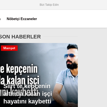
Bizi Takip Edin
m
Nöbetçi Eczaneler
SON HABERLER
Manşet
Siirt’te kepçenin
altında kalan işçi
hayatını kaybetti