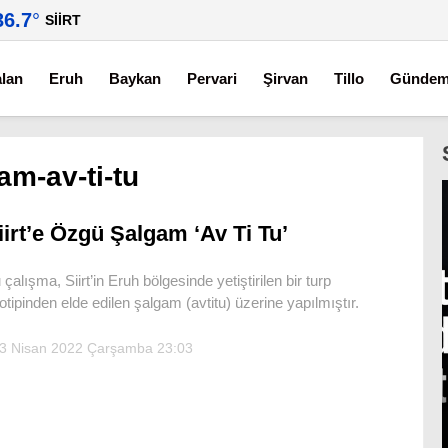
36.7
°
SIIRT
alan
Eruh
Baykan
Pervari
Şirvan
Tillo
Günde
am-av-ti-tu
iirt’e Özgü Şalgam ‘Av Ti Tu’
 çalışma, Siirt’in Eruh bölgesinde yetiştirilen bir turp
otipinden elde edilen şalgam (avtitu) üzerine yapılmıştır.
3 Nisan 2022 Çarşamba 23:03