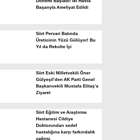
Dönemi Başladı! İki Hasta
Başarıyla Ameliyat Edildi
Siirt Pervari Balında
Üreticinin Yüzü Gülüyor! Bu
Yıl da Rekolte İyi
WhatsApp İhbar Hattı
Siirt Eski Milletvekili Öner
Gülyeşil’den AK Parti Genel
Başkanvekili Mustafa Elitaş’a
Facebook
Ziyaret
Siirt Eğitim ve Araştırma
Instagram
Hastanesi Cildiye
Doktorundan sedef
hastalığına karşı farkındalık
Youtube
çağrısı