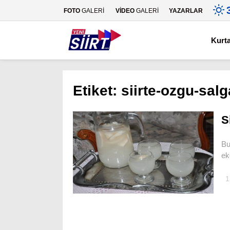
FOTO
GALERİ
VİDEO
GALERİ
YAZARLAR
Kurt
Etiket:
siirte-ozgu-salg
S
Bu
ek
1