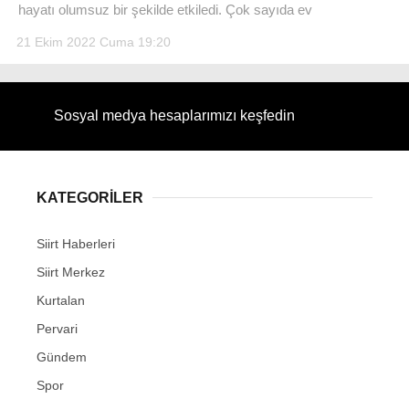
hayatı olumsuz bir şekilde etkiledi. Çok sayıda ev
21 Ekim 2022 Cuma 19:20
WhatsApp İhbar Hattı
Sosyal medya hesaplarımızı keşfedin
KATEGORİLER
Facebook
Siirt Haberleri
Siirt Merkez
Instagram
Kurtalan
Pervari
Youtube
Gündem
Spor