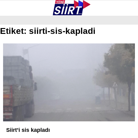
37.6
°
SIIRT
Etiket:
siirti-sis-kapladi
GALERİ
VİDEO
YAZARLAR
KURTALAN
ERUH
BAYKAN
PERVARI
ŞIRVAN
TILLO
GÜNDEM
Siirt’i sis kapladı
NÖBETÇI ECZANELER