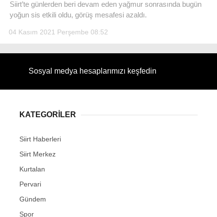
Siirt’te günlerden beri devam eden yağmur sonrasında bugün
yoğun sis etkili oldu, görüş mesafesi azaldı.
04 Kasım 2021 Perşembe 08:52
WhatsApp İhbar Hattı
Sosyal medya hesaplarımızı keşfedin
Facebook
KATEGORİLER
Siirt Haberleri
Instagram
Siirt Merkez
Kurtalan
Youtube
Pervari
Gündem
Spor