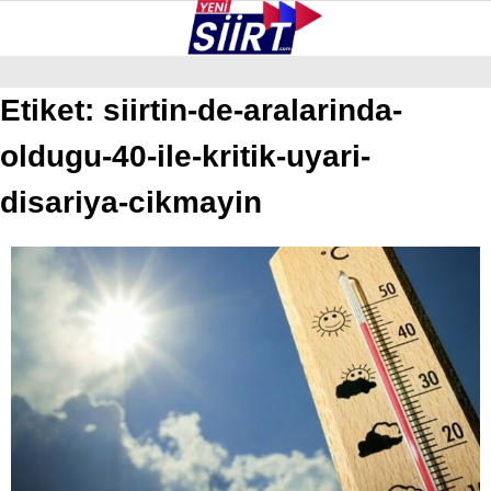
25.8
°
SIIRT
Etiket:
siirtin-de-aralarinda-
oldugu-40-ile-kritik-uyari-
GALERİ
VİDEO
YAZARLAR
KURTALAN
disariya-cikmayin
ERUH
BAYKAN
PERVARI
ŞIRVAN
TILLO
GÜNDEM
NÖBETÇI ECZANELER