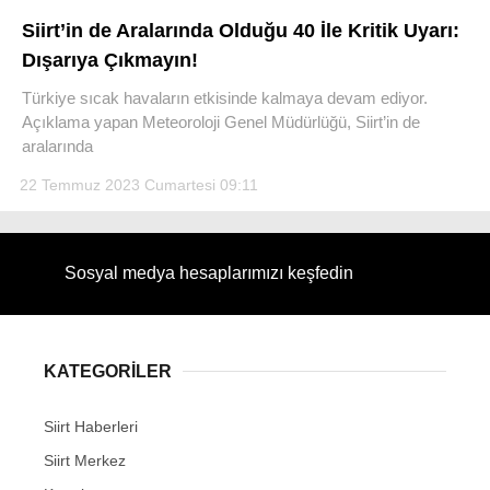
Siirt’in de Aralarında Olduğu 40 İle Kritik Uyarı:
Dışarıya Çıkmayın!
Türkiye sıcak havaların etkisinde kalmaya devam ediyor.
Açıklama yapan Meteoroloji Genel Müdürlüğü, Siirt’in de
WhatsApp İhbar Hattı
aralarında
22 Temmuz 2023 Cumartesi 09:11
Facebook
Sosyal medya hesaplarımızı keşfedin
Instagram
KATEGORİLER
Youtube
Siirt Haberleri
Siirt Merkez