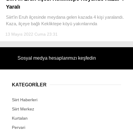
Yaralı
Siirt’in Eruh ilçesinde meydana gelen kazada 4 kişi yaralandı.
Kaza, ilçeye bağlı Kekliktepe köyü yakınlarında
13 Mayıs 2022 Cuma 23:31
WhatsApp İhbar Hattı
Sosyal medya hesaplarımızı keşfedin
Facebook
KATEGORİLER
Instagram
Siirt Haberleri
Youtube
Siirt Merkez
Kurtalan
Pervari