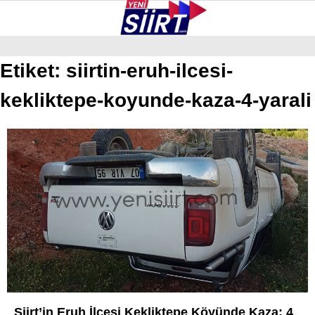
37.9
°
SIIRT
Etiket:
siirtin-eruh-ilcesi-
kekliktepe-koyunde-kaza-4-yarali
GALERİ
VİDEO
YAZARLAR
KURTALAN
ERUH
BAYKAN
PERVARI
ŞIRVAN
TILLO
GÜNDEM
Siirt’in Eruh İlçesi Kekliktepe Köyünde Kaza: 4
NÖBETÇI ECZANELER