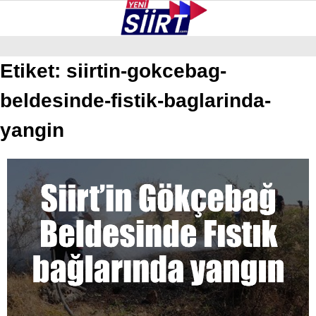
25.7
°
SIIRT
Etiket:
siirtin-gokcebag-
beldesinde-fistik-baglarinda-
GALERİ
VİDEO
YAZARLAR
KURTALAN
yangin
ERUH
BAYKAN
PERVARI
ŞIRVAN
TILLO
GÜNDEM
NÖBETÇI ECZANELER