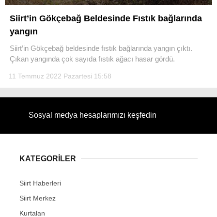
Siirt’in Gökçebağ Beldesinde Fıstık bağlarında
yangın
Siirt’in Gökçebağ beldesinde fıstık bağlarında yangın çıktı.
WhatsApp İhbar Hattı
Çıkan yangında çok sayıda fıstık ağacı hasar gördü.
11 Temmuz 2022 Pazartesi 15:58
Facebook
Sosyal medya hesaplarımızı keşfedin
Instagram
KATEGORİLER
Youtube
Siirt Haberleri
Siirt Merkez
Kurtalan