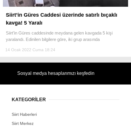
Siirt’in Güres Caddesi üzerinde satırlı bıçaklı
kavga! 5 Yaralı
Siirt’in Güres caddesinde meydana gelen kavgada 5 kişi
WhatsApp İhbar Hattı
yaralandı. Edinilen bilgilere göre, iki grup arasında
14 Ocak 2022 Cuma 18:24
Facebook
Sosyal medya hesaplarımızı keşfedin
Instagram
KATEGORİLER
Youtube
Siirt Haberleri
Siirt Merkez