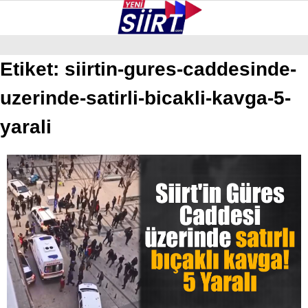
23.7
°
SIIRT
Etiket:
siirtin-gures-caddesinde-
uzerinde-satirli-bicakli-kavga-5-
GALERİ
VİDEO
YAZARLAR
KURTALAN
yarali
ERUH
BAYKAN
PERVARI
ŞIRVAN
TILLO
GÜNDEM
NÖBETÇI ECZANELER