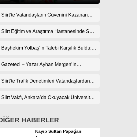
Siirt’te Vatandaşların Güvenini Kazanan
Gündem
İşletme! Uzman Halı Yıkama Memnuniyet
Ekonomi
Topluyor
Siirt Eğitim ve Araştırma Hastanesinde Son
Teknoloji Yeni MR Cihazı Hizmete Girdi!
Politika
Randevularda Bekleme Süresi Kısaldı
Başhekim Yolbaş’ın Talebi Karşılık Buldu:
Dünya
Siirt’e Nükleer Tıp Merkezi Kuruluyor
Gazeteci – Yazar Ayhan Mergen’in
Spor
Kaleminden: “Siirt’te Şehir Kültürü ve Trafik
Magazin
Kuralları”
Siirt’te Trafik Denetimleri Vatandaşlardan
Tam Not Alıyor
sağlık
Siirt Vakfı, Ankara’da Okuyacak Üniversite
Teknoloji
Adaylarını Canlı Yayında Buluşturuyor
DİĞER HABERLER
Kayıp Sultan Papağanı