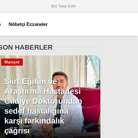
Bizi Takip Edin
m
Nöbetçi Eczaneler
SON HABERLER
Manşet
Siirt Eğitim ve
Araştırma Hastanesi
Cildiye Doktorundan
sedef hastalığına
karşı farkındalık
çağrısı