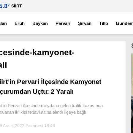
5.8
°
SIIRT
alan
Eruh
Baykan
Pervari
Şirvan
Tillo
Günde
ilcesinde-kamyonet-
li
iirt’in Pervari İlçesinde Kamyonet
çurumdan Uçtu: 2 Yaralı
irt’in Pervari ilçesinde meydana gelen trafik kazasında
ralanan iki kişi tedavi altına alındı İlçeye bağlı
9 Aralık 2022 Pazartesi 18:46