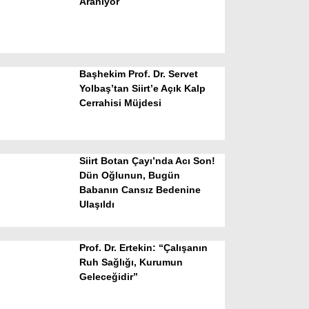
Aranıyor
Başhekim Prof. Dr. Servet
Yolbaş’tan Siirt’e Açık Kalp
Cerrahisi Müjdesi
WhatsApp İhbar Hattı
Siirt Botan Çayı’nda Acı Son!
Dün Oğlunun, Bugün
Babanın Cansız Bedenine
Facebook
Ulaşıldı
Prof. Dr. Ertekin: “Çalışanın
Instagram
Ruh Sağlığı, Kurumun
Geleceğidir”
Youtube