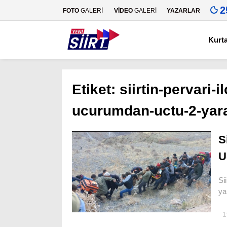
2
FOTO
GALERİ
VİDEO
GALERİ
YAZARLAR
Kurt
Etiket:
siirtin-pervari-
ucurumdan-uctu-2-yara
S
U
Si
ya
1