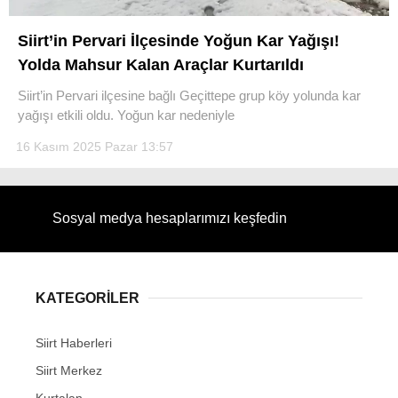
Siirt’in Pervari İlçesinde Yoğun Kar Yağışı!
Yolda Mahsur Kalan Araçlar Kurtarıldı
Siirt’in Pervari ilçesine bağlı Geçittepe grup köy yolunda kar
WhatsApp İhbar Hattı
yağışı etkili oldu. Yoğun kar nedeniyle
16 Kasım 2025 Pazar 13:57
Facebook
Sosyal medya hesaplarımızı keşfedin
Instagram
KATEGORİLER
Youtube
Siirt Haberleri
Siirt Merkez
Kurtalan