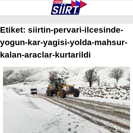
27.4
°
SIIRT
Etiket:
siirtin-pervari-ilcesinde-
yogun-kar-yagisi-yolda-mahsur-
GALERİ
VİDEO
YAZARLAR
KURTALAN
kalan-araclar-kurtarildi
ERUH
BAYKAN
PERVARI
ŞIRVAN
TILLO
GÜNDEM
NÖBETÇI ECZANELER