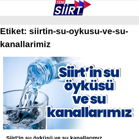
35.4
°
SIIRT
Etiket:
siirtin-su-oykusu-ve-su-
kanallarimiz
GALERİ
VİDEO
YAZARLAR
KURTALAN
ERUH
BAYKAN
PERVARI
ŞIRVAN
TILLO
GÜNDEM
Siirt’in su öyküsü ve su kanallarımız
NÖBETÇI ECZANELER