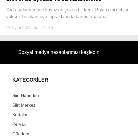
Siirt asırlardan beri susuzluk çeken bir kent. Botan gibi debisi
yüksek bir akarsuyu topraklarında barındırmasına
14 Eylül 2021 Salı 14:48
WhatsApp İhbar Hattı
Sosyal medya hesaplarımızı keşfedin
Facebook
KATEGORİLER
Instagram
Siirt Haberleri
Siirt Merkez
Youtube
Kurtalan
Pervari
Gündem