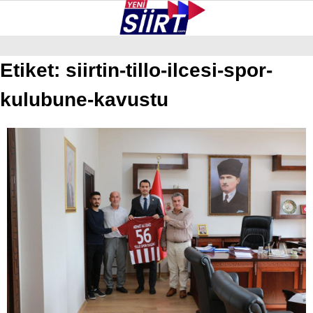
33.2
°
SIIRT
Etiket:
siirtin-tillo-ilcesi-spor-
kulubune-kavustu
GALERİ
VİDEO
YAZARLAR
KURTALAN
ERUH
BAYKAN
PERVARI
ŞIRVAN
TILLO
GÜNDEM
NÖBETÇI ECZANELER