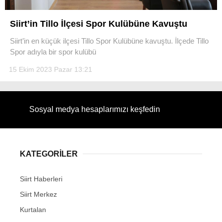
Siirt’in Tillo İlçesi Spor Kulübüne Kavuştu
Siirt’in en küçük ilçesi Tillo Spor Kulübüne kavuştu. İlçede Tillo
Spor adıyla bir spor kulübü
WhatsApp İhbar Hattı
15 Ekim 2023 Pazar 13:21
Sosyal medya hesaplarımızı keşfedin
Facebook
Instagram
KATEGORİLER
Siirt Haberleri
Youtube
Siirt Merkez
Kurtalan