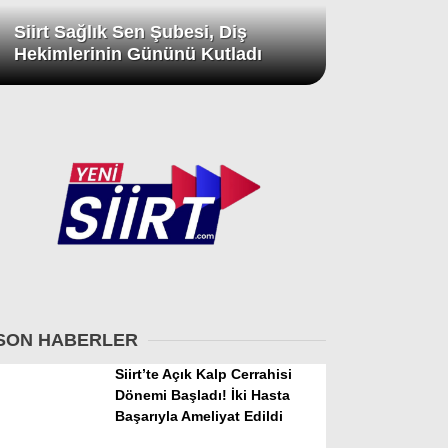
Siirt Sağlık Sen Şubesi, Diş
Hekimlerinin Gününü Kutladı
SON HABERLER
Siirt’te Açık Kalp Cerrahisi
Dönemi Başladı! İki Hasta
Başarıyla Ameliyat Edildi