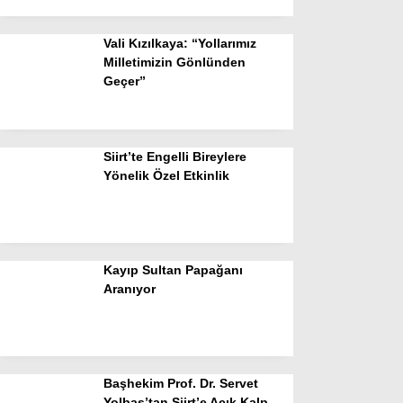
Vali Kızılkaya: “Yollarımız
Milletimizin Gönlünden
Geçer”
Siirt’te Engelli Bireylere
Yönelik Özel Etkinlik
Kayıp Sultan Papağanı
Aranıyor
Başhekim Prof. Dr. Servet
Yolbaş’tan Siirt’e Açık Kalp