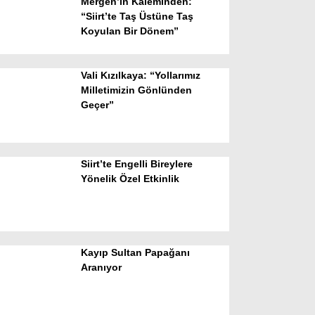
Mergen’in Kaleminden:
“Siirt’te Taş Üstüne Taş
Koyulan Bir Dönem”
Vali Kızılkaya: “Yollarımız
Milletimizin Gönlünden
Geçer”
WhatsApp İhbar Hattı
Siirt’te Engelli Bireylere
Yönelik Özel Etkinlik
Facebook
Kayıp Sultan Papağanı
Instagram
Aranıyor
Youtube