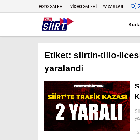
FOTO
GALERİ
VİDEO
GALERİ
YAZARLAR
Kurt
Etiket:
siirtin-tillo-ilc
yaralandi
S
K
Si
ya
2