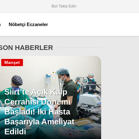
Bizi Takip Edin
m
Nöbetçi Eczaneler
SON HABERLER
Manşet
Siirt’te Açık Kalp
Cerrahisi Dönemi
Başladı! İki Hasta
Başarıyla Ameliyat
Edildi