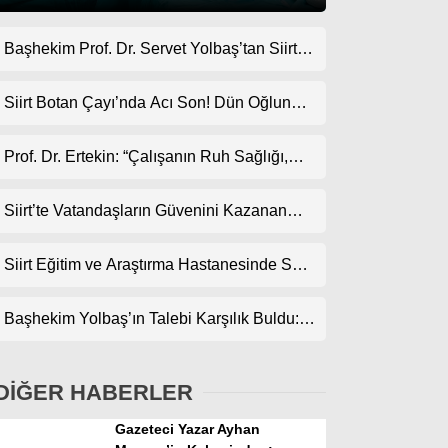
Başhekim Prof. Dr. Servet Yolbaş’tan Siirt’e
Gündem
Açık Kalp Cerrahisi Müjdesi
Ekonomi
Siirt Botan Çayı’nda Acı Son! Dün Oğlunun,
Bugün Babanın Cansız Bedenine Ulaşıldı
Politika
Prof. Dr. Ertekin: “Çalışanın Ruh Sağlığı,
Dünya
Kurumun Geleceğidir”
Siirt’te Vatandaşların Güvenini Kazanan
Spor
İşletme! Uzman Halı Yıkama Memnuniyet
Magazin
Topluyor
Siirt Eğitim ve Araştırma Hastanesinde Son
Teknoloji Yeni MR Cihazı Hizmete Girdi!
sağlık
Randevularda Bekleme Süresi Kısaldı
Başhekim Yolbaş’ın Talebi Karşılık Buldu:
Teknoloji
Siirt’e Nükleer Tıp Merkezi Kuruluyor
DİĞER HABERLER
Gazeteci Yazar Ayhan