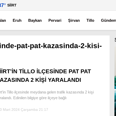
37
°
SIIRT
alan
Eruh
Baykan
Pervari
Şirvan
Tillo
Günde
esinde-pat-pat-kazasinda-2-kisi-
İİRT’İN TİLLO İLÇESİNDE PAT PAT
AZASINDA 2 KİŞİ YARALANDI
irt’in Tillo ilçesinde meydana gelen trafik kazasında 2 kişi
ralandı. Edinilen bilgiye göre ilçeye bağlı
0 Mart 2024 Çarşamba 21:17