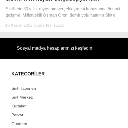
Siirtlilerin 80 yıllık rüyasının gerçekleşmesi konusunda önemli
gelişme. Milletvekili Osman Ören, demir yolu hattının Siirt’e
19 Kasım 2022 Cumartesi 21:22
WhatsApp İhbar Hattı
Sosyal medya hesaplarımızı keşfedin
Facebook
KATEGORİLER
Siirt Haberleri
Instagram
Siirt Merkez
Youtube
Kurtalan
Pervari
Gündem