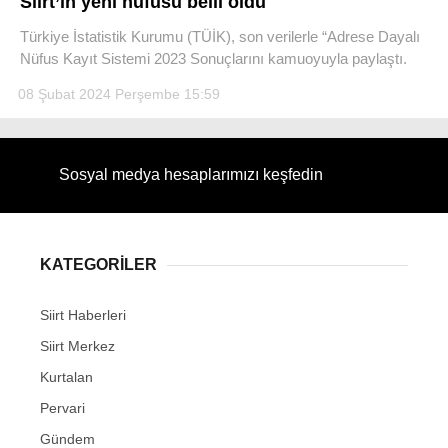
Siirt’in yeni nüfusu belli oldu
Türkiye İstatistik Kurumu (TÜİK), son verilerle “Adrese Dayalı
Nüfus Kayıt Sistemi 2023 Sonuçlarını kamuoyuyla paylaştı.
08 Şubat 2024 Perşembe 15:59
WhatsApp İhbar Hattı
Sosyal medya hesaplarımızı keşfedin
Facebook
KATEGORİLER
Instagram
Siirt Haberleri
Siirt Merkez
Youtube
Kurtalan
Pervari
Gündem