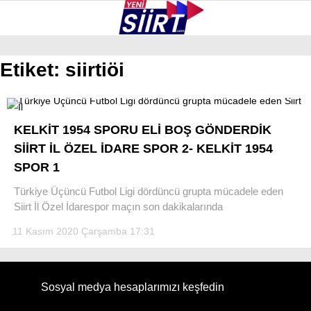
30.2
°
SIIRT
Etiket:
siirtiöi
GALERİ
VİDEO
YAZARLAR
KURTALAN
KELKİT 1954 SPORU ELİ BOŞ GÖNDERDİK
ERUH
SİİRT İL ÖZEL İDARE SPOR 2- KELKİT 1954
SPOR 1
BAYKAN
Türkiye Üçüncü Futbol Ligi dördüncü grupta mücadele eden
PERVARI
Siirt İl Özel İdarespor maçın son dakikalarında
ŞIRVAN
11 Kasım 2020 Çarşamba 17:31
TILLO
GÜNDEM
Sosyal medya hesaplarımızı keşfedin
NÖBETÇI ECZANELER