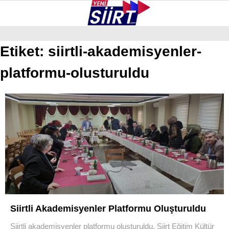
33.1
°
SIIRT
Etiket:
siirtli-akademisyenler-
platformu-olusturuldu
GALERİ
VİDEO
YAZARLAR
KURTALAN
ERUH
BAYKAN
PERVARI
ŞIRVAN
TILLO
GÜNDEM
Siirtli Akademisyenler Platformu Oluşturuldu
Siirtli akademisyenler platformu oluşturuldu. Siirt Eğitim Kültür
NÖBETÇI ECZANELER