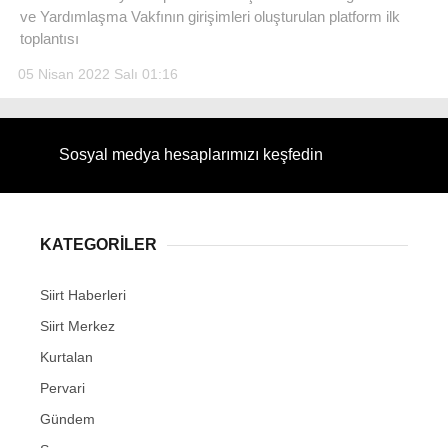
ve Yardımlaşma Vakfının girişimleri oluşturulan platform ilk
toplantısı
05 Nisan 2022 Salı 01:16
WhatsApp İhbar Hattı
Sosyal medya hesaplarımızı keşfedin
Facebook
KATEGORİLER
Siirt Haberleri
Instagram
Siirt Merkez
Kurtalan
Youtube
Pervari
Gündem