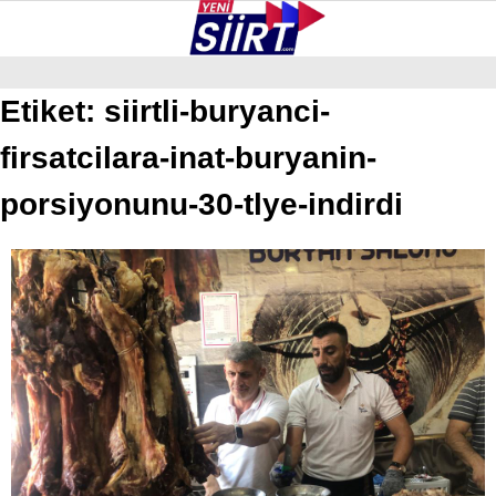
27.4
°
SIIRT
Etiket:
siirtli-buryanci-
firsatcilara-inat-buryanin-
GALERİ
VİDEO
YAZARLAR
KURTALAN
porsiyonunu-30-tlye-indirdi
ERUH
BAYKAN
PERVARI
ŞIRVAN
TILLO
GÜNDEM
NÖBETÇI ECZANELER