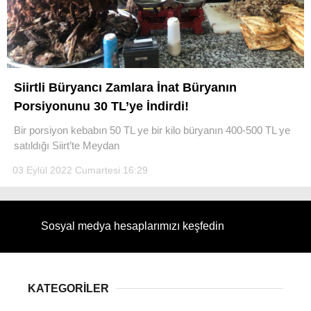
WhatsApp İhbar Hattı
Siirtli Büryancı Zamlara İnat Büryanın
Porsiyonunu 30 TL’ye İndirdi!
Bir porsiyon kebabın 50 TL ye bir kilo büryanın 400-500 TL ye
satıldığı Siirt’te Meydan
Facebook
03 Eylül 2022 Cumartesi 16:29
Instagram
Sosyal medya hesaplarımızı keşfedin
Youtube
KATEGORİLER