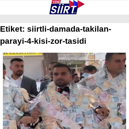
27.3
°
SIIRT
Etiket:
siirtli-damada-takilan-
parayi-4-kisi-zor-tasidi
GALERİ
VİDEO
YAZARLAR
KURTALAN
ERUH
BAYKAN
PERVARI
ŞIRVAN
TILLO
GÜNDEM
NÖBETÇI ECZANELER