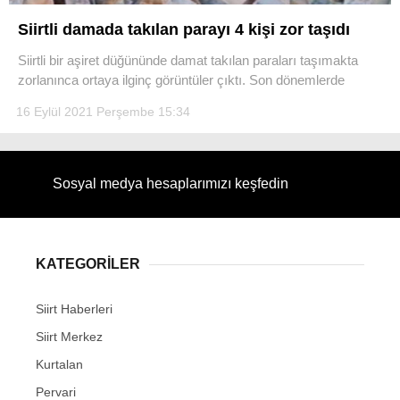
Siirtli damada takılan parayı 4 kişi zor taşıdı
Siirtli bir aşiret düğününde damat takılan paraları taşımakta
zorlanınca ortaya ilginç görüntüler çıktı. Son dönemlerde
WhatsApp İhbar Hattı
16 Eylül 2021 Perşembe 15:34
Sosyal medya hesaplarımızı keşfedin
Facebook
KATEGORİLER
Instagram
Siirt Haberleri
Youtube
Siirt Merkez
Kurtalan
Pervari