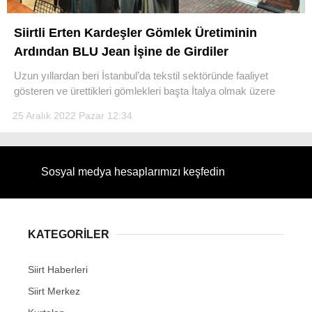
Siirtli Erten Kardeşler Gömlek Üretiminin
Ardından BLU Jean İşine de Girdiler
Uzun yıllardan beri İstanbul’da tekstil sektöründe faaliyet
WhatsApp İhbar Hattı
gösteren ve ürettikleri gömlekleri başta İtalya olmak üzere
25 Aralık 2022 Pazar 12:34
Facebook
Sosyal medya hesaplarımızı keşfedin
Instagram
KATEGORİLER
Youtube
Siirt Haberleri
Siirt Merkez