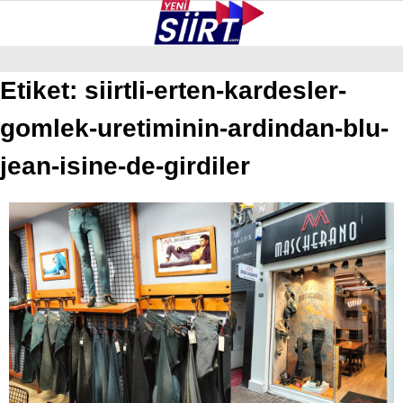
28.5
°
SIIRT
Etiket:
siirtli-erten-kardesler-
gomlek-uretiminin-ardindan-blu-
GALERİ
VİDEO
YAZARLAR
KURTALAN
jean-isine-de-girdiler
ERUH
BAYKAN
PERVARI
ŞIRVAN
TILLO
GÜNDEM
NÖBETÇI ECZANELER