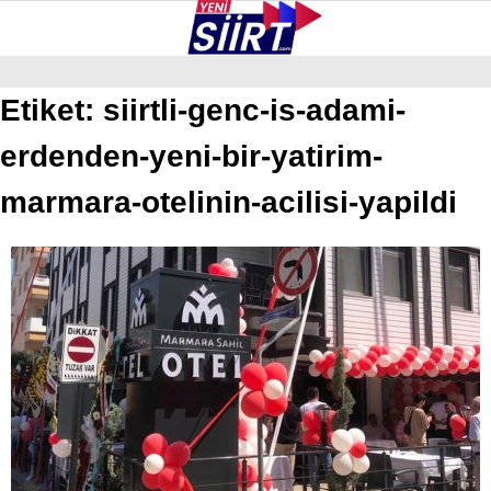
24.7
°
SIIRT
Etiket:
siirtli-genc-is-adami-
erdenden-yeni-bir-yatirim-
GALERİ
VİDEO
YAZARLAR
KURTALAN
marmara-otelinin-acilisi-yapildi
ERUH
BAYKAN
PERVARI
ŞIRVAN
TILLO
GÜNDEM
NÖBETÇI ECZANELER