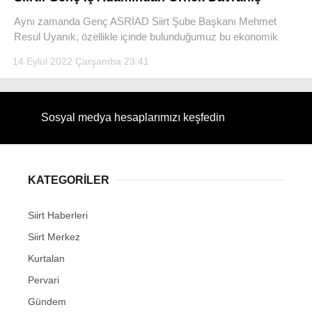
Aynı zamanda Genç ASRİAD Siirt Şube Başkanı Mehmet
Resul Uyanık, özellikle içinde bulunduğumuz bu ekonomik
14 Eylül 2022 Çarşamba 23:41
WhatsApp İhbar Hattı
Sosyal medya hesaplarımızı keşfedin
Facebook
KATEGORİLER
Siirt Haberleri
Instagram
Siirt Merkez
Youtube
Kurtalan
Pervari
Gündem