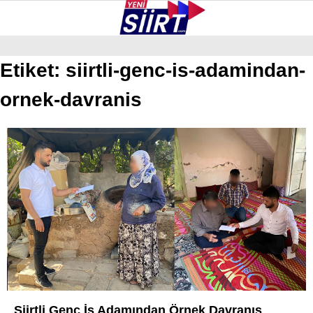
37.7
°
SIIRT
Etiket:
siirtli-genc-is-adamindan-
ornek-davranis
GALERİ
VİDEO
YAZARLAR
KURTALAN
ERUH
BAYKAN
PERVARI
ŞIRVAN
TILLO
GÜNDEM
Siirtli Genç İş Adamından Örnek Davranış
NÖBETÇI ECZANELER