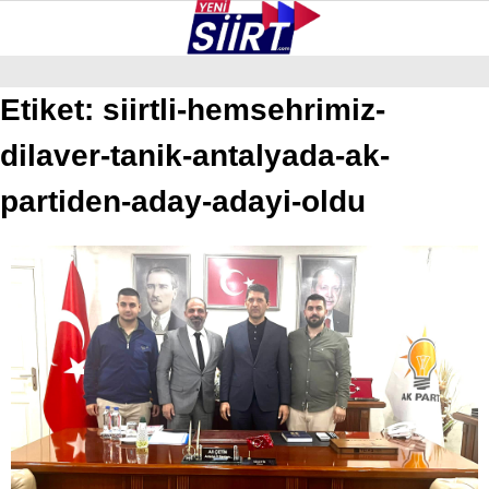
29.4
°
SIIRT
Etiket:
siirtli-hemsehrimiz-
dilaver-tanik-antalyada-ak-
GALERİ
VİDEO
YAZARLAR
KURTALAN
partiden-aday-adayi-oldu
ERUH
BAYKAN
PERVARI
ŞIRVAN
TILLO
GÜNDEM
NÖBETÇI ECZANELER