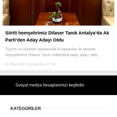
WhatsApp İhbar Hattı
Siirtli hemşehrimiz Dilaver Tanık Antalya’da Ak
Parti’den Aday Adayı Oldu
Turizm ve yönetim alanlarında ki başarıları ile tanınan
hemşehrimiz Dilaver Tanık milletvekili aday adayı oldu.
Facebook
15 Mart 2023 Çarşamba 23:44
Instagram
Sosyal medya hesaplarımızı keşfedin
Youtube
KATEGORİLER