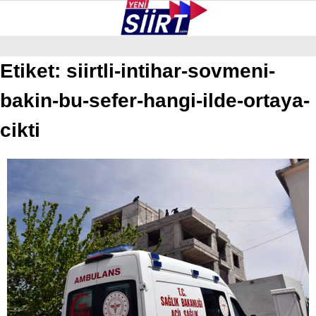
27.3
°
SIIRT
Etiket:
siirtli-intihar-sovmeni-
bakin-bu-sefer-hangi-ilde-ortaya-
GALERİ
VİDEO
YAZARLAR
KURTALAN
cikti
ERUH
BAYKAN
PERVARI
ŞIRVAN
TILLO
GÜNDEM
NÖBETÇI ECZANELER