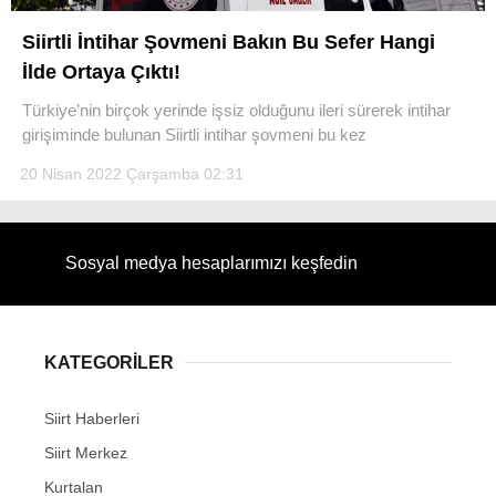
Siirtli İntihar Şovmeni Bakın Bu Sefer Hangi
İlde Ortaya Çıktı!
Türkiye’nin birçok yerinde işsiz olduğunu ileri sürerek intihar
WhatsApp İhbar Hattı
girişiminde bulunan Siirtli intihar şovmeni bu kez
20 Nisan 2022 Çarşamba 02:31
Facebook
Sosyal medya hesaplarımızı keşfedin
Instagram
KATEGORİLER
Youtube
Siirt Haberleri
Siirt Merkez
Kurtalan