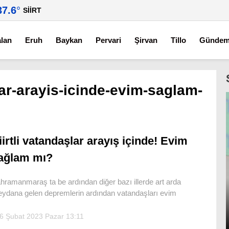
37.6
°
SIIRT
alan
Eruh
Baykan
Pervari
Şirvan
Tillo
Günde
lar-arayis-icinde-evim-saglam-
iirtli vatandaşlar arayış içinde! Evim
ağlam mı?
hramanmaraş ta be ardından diğer bazı illerde art arda
ydana gelen depremlerin ardından vatandaşları evim
6 Şubat 2023 Pazar 13:11