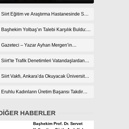
Siirt Eğitim ve Araştırma Hastanesinde Son
Gündem
Teknoloji Yeni MR Cihazı Hizmete Girdi!
Ekonomi
Randevularda Bekleme Süresi Kısaldı
Başhekim Yolbaş’ın Talebi Karşılık Buldu:
Siirt’e Nükleer Tıp Merkezi Kuruluyor
Politika
Gazeteci – Yazar Ayhan Mergen’in
Dünya
Kaleminden: “Siirt’te Şehir Kültürü ve Trafik
Kuralları”
Siirt’te Trafik Denetimleri Vatandaşlardan
Spor
Tam Not Alıyor
Magazin
Siirt Vakfı, Ankara’da Okuyacak Üniversite
Adaylarını Canlı Yayında Buluşturuyor
sağlık
Eruhlu Kadınların Üretim Başarısı Takdir
Teknoloji
Topluyor
DİĞER HABERLER
Başhekim Prof. Dr. Servet