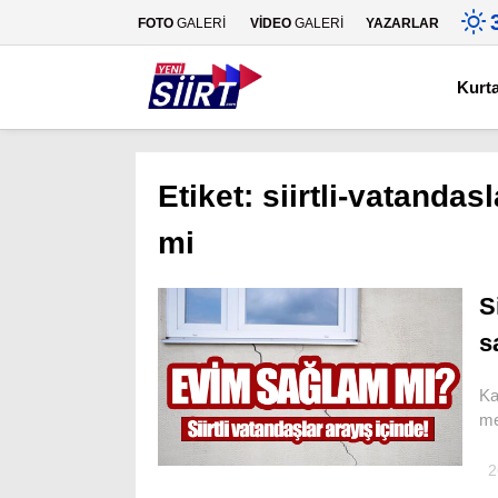
FOTO
GALERİ
VİDEO
GALERİ
YAZARLAR
Kurt
Etiket:
siirtli-vatandas
mi
S
s
Ka
me
2