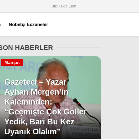
Bizi Takip Edin
m
Nöbetçi Eczaneler
SON HABERLER
Manşet
Gazeteci – Yazar
Ayhan Mergen’in
Kaleminden:
“Geçmişte Çok Goller
Yedik, Bari Bu Kez
Uyanık Olalım”