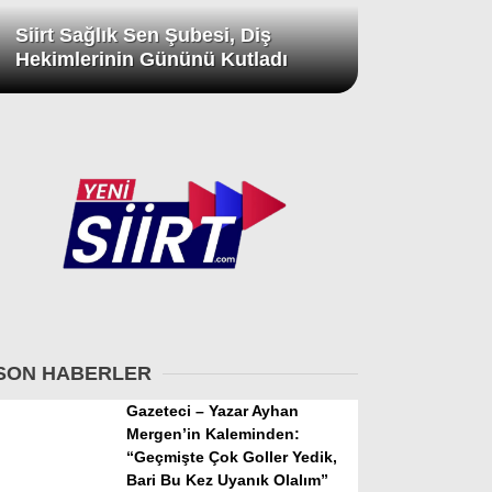
Siirt Sağlık Sen Şubesi, Diş
Hekimlerinin Gününü Kutladı
SON HABERLER
Gazeteci – Yazar Ayhan
Mergen’in Kaleminden:
“Geçmişte Çok Goller Yedik,
Bari Bu Kez Uyanık Olalım”