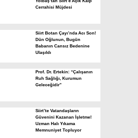
Yolbaş’tan Siirt’e Açık Kalp
Cerrahisi Müjdesi
Siirt Botan Çayı’nda Acı Son!
Dün Oğlunun, Bugün
Babanın Cansız Bedenine
Ulaşıldı
WhatsApp İhbar Hattı
Prof. Dr. Ertekin: “Çalışanın
Ruh Sağlığı, Kurumun
Geleceğidir”
Facebook
Siirt’te Vatandaşların
Instagram
Güvenini Kazanan İşletme!
Uzman Halı Yıkama
Memnuniyet Topluyor
Youtube