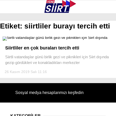
37.2
°
SIIRT
Etiket:
siirtliler burayı tercih etti
GALERİ
VİDEO
YAZARLAR
KURTALAN
Siirtliler en çok buraları tercih etti
ERUH
Siirtli vatandaşlar günü birlik gezi ve piknikleri için Siirt dışında
gezip gördükleri ve konakladıkları merkezler
BAYKAN
26 Kasım 2019 Salı 11:16
PERVARI
ŞIRVAN
Sosyal medya hesaplarımızı keşfedin
TILLO
GÜNDEM
NÖBETÇI ECZANELER
KATEGORİLER