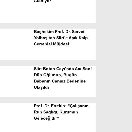
Aranıyor
Başhekim Prof. Dr. Servet
Yolbaş’tan Siirt’e Açık Kalp
Cerrahisi Müjdesi
WhatsApp İhbar Hattı
Siirt Botan Çayı’nda Acı Son!
Dün Oğlunun, Bugün
Babanın Cansız Bedenine
Facebook
Ulaşıldı
Prof. Dr. Ertekin: “Çalışanın
Instagram
Ruh Sağlığı, Kurumun
Geleceğidir”
Youtube