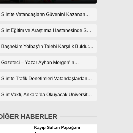
Siirt’te Vatandaşların Güvenini Kazanan
Gündem
İşletme! Uzman Halı Yıkama Memnuniyet
Ekonomi
Topluyor
Siirt Eğitim ve Araştırma Hastanesinde Son
Teknoloji Yeni MR Cihazı Hizmete Girdi!
Politika
Randevularda Bekleme Süresi Kısaldı
Başhekim Yolbaş’ın Talebi Karşılık Buldu:
Dünya
Siirt’e Nükleer Tıp Merkezi Kuruluyor
Gazeteci – Yazar Ayhan Mergen’in
Spor
Kaleminden: “Siirt’te Şehir Kültürü ve Trafik
Magazin
Kuralları”
Siirt’te Trafik Denetimleri Vatandaşlardan
Tam Not Alıyor
sağlık
Siirt Vakfı, Ankara’da Okuyacak Üniversite
Teknoloji
Adaylarını Canlı Yayında Buluşturuyor
DİĞER HABERLER
Kayıp Sultan Papağanı