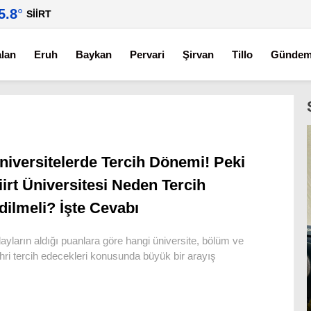
5.8
°
SIIRT
alan
Eruh
Baykan
Pervari
Şirvan
Tillo
Günde
niversitelerde Tercih Dönemi! Peki
iirt Üniversitesi Neden Tercih
dilmeli? İşte Cevabı
ayların aldığı puanlara göre hangi üniversite, bölüm ve
hri tercih edecekleri konusunda büyük bir arayış