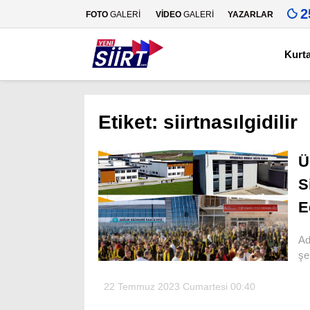
2
FOTO
GALERİ
VİDEO
GALERİ
YAZARLAR
Kurt
Etiket:
siirtnasılgidilir
Ü
S
E
Ad
şe
22 Temmuz 2023 Cumartesi 00:40