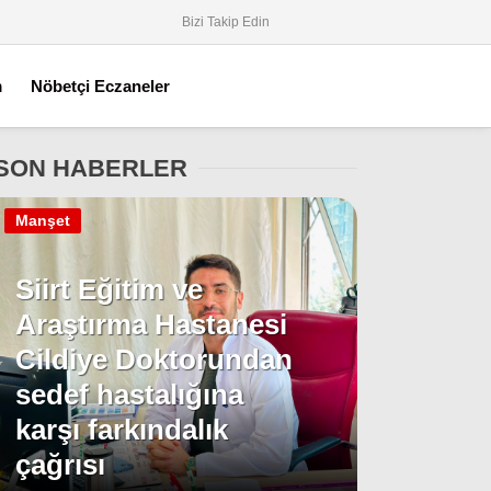
Bizi Takip Edin
m
Nöbetçi Eczaneler
SON HABERLER
Manşet
Siirt Eğitim ve
Araştırma Hastanesi
Cildiye Doktorundan
sedef hastalığına
karşı farkındalık
çağrısı