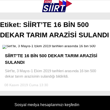
38.3
°
SIIRT
Etiket:
SİİRT’TE 16 BİN 500
DEKAR TARIM ARAZİSİ SULANDI
GALERİ
VİDEO
YAZARLAR
KURTALAN
ERUH
SİİRT’TE 16 BİN 500 DEKAR TARIM ARAZİSİ
BAYKAN
SULANDI
PERVARI
Siirt’te, 3 Mayıs-1 Ekim 2019 tarihleri arasında 16 bin 500
dekar tarım arazisinin sulandığı bildirildi.
ŞIRVAN
08 Kasım 2019 Cuma 13:30
TILLO
GÜNDEM
Sosyal medya hesaplarımızı keşfedin
NÖBETÇI ECZANELER