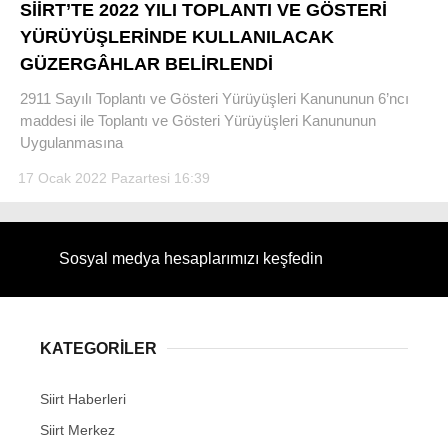
SİİRT’TE 2022 YILI TOPLANTI VE GÖSTERİ
YÜRÜYÜŞLERİNDE KULLANILACAK
GÜZERGÂHLAR BELİRLENDİ
2911 Sayılı Toplantı ve Gösteri Yürüyüşleri Kanununun 6’ncı
WhatsApp İhbar Hattı
maddesi ile Toplantı ve Gösteri Yürüyüşleri Kanununun
Uygulanmasına
17 Ocak 2022 Pazartesi 16:39
Facebook
Sosyal medya hesaplarımızı keşfedin
Instagram
KATEGORİLER
Youtube
Siirt Haberleri
Siirt Merkez