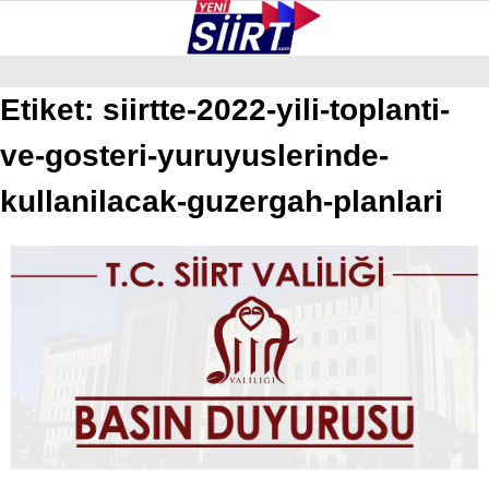
29.4
°
SIIRT
Etiket:
siirtte-2022-yili-toplanti-
ve-gosteri-yuruyuslerinde-
GALERİ
VİDEO
YAZARLAR
KURTALAN
kullanilacak-guzergah-planlari
ERUH
BAYKAN
PERVARI
ŞIRVAN
TILLO
GÜNDEM
NÖBETÇI ECZANELER