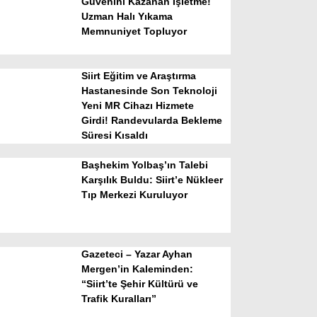
Güvenini Kazanan İşletme!
Uzman Halı Yıkama
Memnuniyet Topluyor
Siirt Eğitim ve Araştırma
Hastanesinde Son Teknoloji
Yeni MR Cihazı Hizmete
Girdi! Randevularda Bekleme
WhatsApp İhbar Hattı
Süresi Kısaldı
Başhekim Yolbaş’ın Talebi
Karşılık Buldu: Siirt’e Nükleer
Tıp Merkezi Kuruluyor
Facebook
Gazeteci – Yazar Ayhan
Instagram
Mergen’in Kaleminden:
“Siirt’te Şehir Kültürü ve
Trafik Kuralları”
Youtube