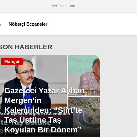
Bizi Takip Edin
m
Nöbetçi Eczaneler
SON HABERLER
Manşet
Gazeteci Yazar Ayhan
Mergen’in
Kaleminden: “Siirt’te
Taş Üstüne Taş
Koyulan Bir Dönem”