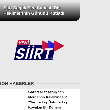
Siirt Sağlık Sen Şubesi, Diş
Hekimlerinin Gününü Kutladı
SON HABERLER
Gazeteci Yazar Ayhan
Mergen’in Kaleminden:
“Siirt’te Taş Üstüne Taş
Koyulan Bir Dönem”