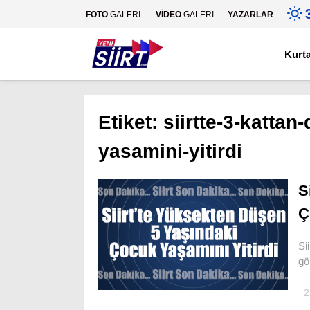
FOTO
GALERİ
VİDEO
GALERİ
YAZARLAR
Kurt
Etiket:
siirtte-3-katta
yasamini-yitirdi
S
Ç
Si
gö
2