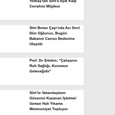
Yolbaş’tan Siirt’e Açık Kalp
Cerrahisi Müjdesi
Siirt Botan Çayı’nda Acı Son!
Dün Oğlunun, Bugün
Babanın Cansız Bedenine
Ulaşıldı
Prof. Dr. Ertekin: “Çalışanın
Ruh Sağlığı, Kurumun
Geleceğidir”
Siirt’te Vatandaşların
Güvenini Kazanan İşletme!
Uzman Halı Yıkama
Memnuniyet Topluyor