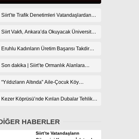
Siirt’te Trafik Denetimleri Vatandaşlardan
Gündem
Tam Not Alıyor
Ekonomi
Siirt Vakfı, Ankara’da Okuyacak Üniversite
Adaylarını Canlı Yayında Buluşturuyor
Politika
Eruhlu Kadınların Üretim Başarısı Takdir
Dünya
Topluyor
Son dakika | Siirt’te Ormanlık Alanlara
Spor
Girişler Yasaklandı
Magazin
“Yıldızların Altında” Aile-Çocuk Köy
Sineması Projesiyle Sinema İlçe
sağlık
Köylerindeki Çocuklarla Buluşuyor
Kezer Köprüsü’nde Kırılan Dubalar Tehlike
Teknoloji
Oluşturuyor
DİĞER HABERLER
Siirt’te Vatandaşların