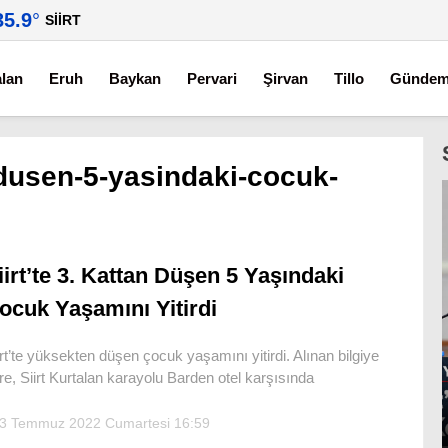
35.9
°
SIIRT
alan
Eruh
Baykan
Pervari
Şirvan
Tillo
Günde
n-dusen-5-yasindaki-cocuk-
iirt’te 3. Kattan Düşen 5 Yaşındaki
ocuk Yaşamını Yitirdi
irt’te yüksekten düşen çocuk yaşamını yitirdi. Alınan bilgiye
re, Siirt Kurtalan karayolu Barden otel karşısında
3 Temmuz 2022 Cumartesi 16:59