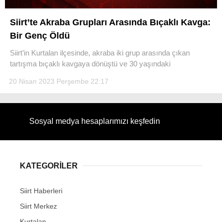
Siirt’te Akraba Grupları Arasında Bıçaklı Kavga:
Bir Genç Öldü
Siirt’in Kurtalan ilçesinde, akraba iki grup arasında çıkan
WhatsApp İhbar Hattı
tartışma bıçaklı kavgaya dönüştü ve 30 yaşındaki
20 Nisan 2023 Perşembe 22:17
Facebook
Sosyal medya hesaplarımızı keşfedin
Instagram
KATEGORİLER
Youtube
Siirt Haberleri
Siirt Merkez
Kurtalan