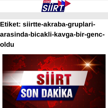
32.6
°
SIIRT
Etiket:
siirtte-akraba-gruplari-
arasinda-bicakli-kavga-bir-genc-
GALERİ
VİDEO
YAZARLAR
KURTALAN
oldu
ERUH
BAYKAN
PERVARI
ŞIRVAN
TILLO
GÜNDEM
NÖBETÇI ECZANELER