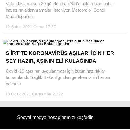
Vatandaşların son 20 günden beri Siirt’e hakim olan bahar
havasına aldanmamaları isteniyor. Meteoroloji Genel
Müdürlüğünün
12 Şubat 2021 Cuma 17:37
WhatsApp İhbar Hattı
SİİRT’TE KORONAVİRÜS AŞILARI İÇİN HER
ŞEY HAZIR, AŞININ ELİ KULAĞINDA
Facebook
Covid -19 aşısının uygulanması İçin bütün hazırlıklar
tamamlandı. Sağlık Bakanlığından gereken iznin her an
gelmesi
Instagram
13 Ocak 2021 Çarşamba 21:22
Youtube
Sosyal medya hesaplarımızı keşfedin