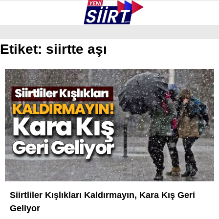
24.6
°
SIIRT
Etiket:
siirtte aşı
GALERİ
VİDEO
YAZARLAR
KURTALAN
ERUH
BAYKAN
PERVARI
ŞIRVAN
TILLO
Siirtliler Kışlıkları Kaldırmayın, Kara Kış Geri
GÜNDEM
Geliyor
NÖBETÇI ECZANELER