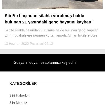
Siirt’te başından silahla vurulmuş halde
bulunan 21 yaşındaki genç hayatını kaybetti
WhatsApp İhbar Hattı
Siirt’te silahla başından vurulmuş halde bulunan genç, yapılan
tüm müdahalelere rağmen kurtarılamadı. Alınan bilgilere göre
13 Haziran 2022 Pazartesi 09:12
Facebook
Sosyal medya hesaplarımızı keşfedin
Instagram
KATEGORİLER
Youtube
Siirt Haberleri
Siirt Merkez