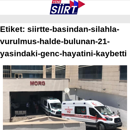
33.1
°
SIIRT
Etiket:
siirtte-basindan-silahla-
vurulmus-halde-bulunan-21-
GALERİ
VİDEO
YAZARLAR
KURTALAN
yasindaki-genc-hayatini-kaybetti
ERUH
BAYKAN
PERVARI
ŞIRVAN
TILLO
GÜNDEM
NÖBETÇI ECZANELER