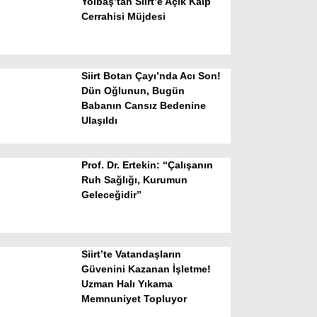
Yolbaş’tan Siirt’e Açık Kalp
Cerrahisi Müjdesi
Siirt Botan Çayı’nda Acı Son!
Dün Oğlunun, Bugün
Babanın Cansız Bedenine
Ulaşıldı
WhatsApp İhbar Hattı
Prof. Dr. Ertekin: “Çalışanın
Ruh Sağlığı, Kurumun
Geleceğidir”
Facebook
Siirt’te Vatandaşların
Instagram
Güvenini Kazanan İşletme!
Uzman Halı Yıkama
Memnuniyet Topluyor
Youtube