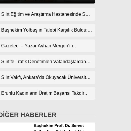
Siirt Eğitim ve Araştırma Hastanesinde Son
Gündem
Teknoloji Yeni MR Cihazı Hizmete Girdi!
Ekonomi
Randevularda Bekleme Süresi Kısaldı
Başhekim Yolbaş’ın Talebi Karşılık Buldu:
Siirt’e Nükleer Tıp Merkezi Kuruluyor
Politika
Gazeteci – Yazar Ayhan Mergen’in
Dünya
Kaleminden: “Siirt’te Şehir Kültürü ve Trafik
Kuralları”
Siirt’te Trafik Denetimleri Vatandaşlardan
Spor
Tam Not Alıyor
Magazin
Siirt Vakfı, Ankara’da Okuyacak Üniversite
Adaylarını Canlı Yayında Buluşturuyor
sağlık
Eruhlu Kadınların Üretim Başarısı Takdir
Teknoloji
Topluyor
DİĞER HABERLER
Başhekim Prof. Dr. Servet