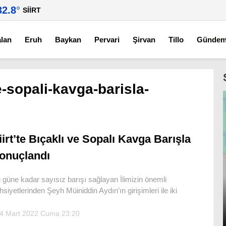
32.8
°
SIIRT
alan
Eruh
Baykan
Pervari
Şirvan
Tillo
Günde
ve-sopali-kavga-barisla-
iirt’te Bıçaklı ve Sopalı Kavga Barışla
onuçlandı
 güne kadar sayısız barışı sağlayan İlimizin önemli
hsiyetlerinden Şeyh Müiniddin Aydın’ın girişimleri ile iki
4 Mart 2022 Cuma 23:20