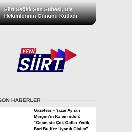
Siirt Sağlık Sen Şubesi, Diş
Hekimlerinin Gününü Kutladı
SON HABERLER
Gazeteci – Yazar Ayhan
Mergen’in Kaleminden:
“Geçmişte Çok Goller Yedik,
Bari Bu Kez Uyanık Olalım”