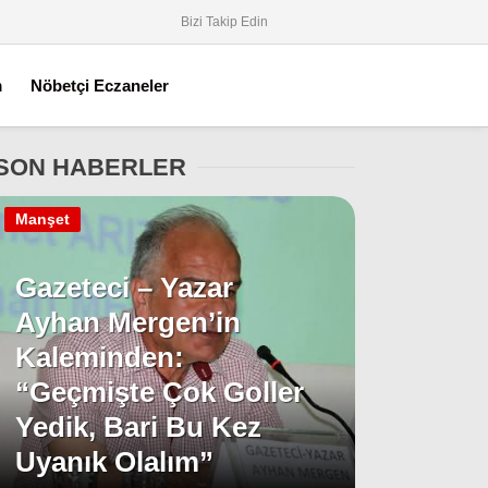
Bizi Takip Edin
m
Nöbetçi Eczaneler
SON HABERLER
Manşet
Gazeteci – Yazar
Ayhan Mergen’in
Kaleminden:
“Geçmişte Çok Goller
Yedik, Bari Bu Kez
Uyanık Olalım”