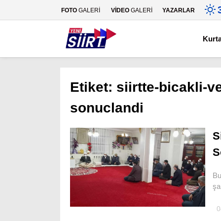
FOTO
GALERİ
VİDEO
GALERİ
YAZARLAR
Kurt
Etiket:
siirtte-bicakli-
sonuclandi
S
S
Bu
şa
0