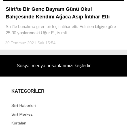
Siirt’te Bir Genç Bayram Günü Okul
Bahçesinde Kendini Ağaca Asıp İntihar Etti
Siirt’te bunalıma giren bir kişi intihar etti. Edinilen bilgiye göre
25-30 yaşlarındaki Uğur E., isimli
WhatsApp İhbar Hattı
20 Temmuz 2021 Salı 15:54
Facebook
Sosyal medya hesaplarımızı keşfedin
Instagram
KATEGORİLER
Youtube
Siirt Haberleri
Siirt Merkez
Kurtalan