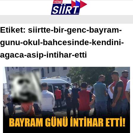
37.8
°
SIIRT
Etiket:
siirtte-bir-genc-bayram-
gunu-okul-bahcesinde-kendini-
GALERİ
VİDEO
YAZARLAR
KURTALAN
agaca-asip-intihar-etti
ERUH
BAYKAN
PERVARI
ŞIRVAN
TILLO
GÜNDEM
NÖBETÇI ECZANELER