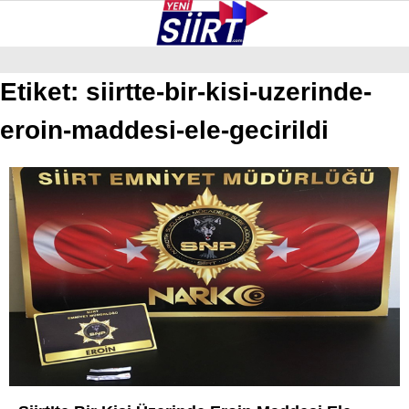
28.2
°
SIIRT
Etiket:
siirtte-bir-kisi-uzerinde-
eroin-maddesi-ele-gecirildi
GALERİ
VİDEO
YAZARLAR
KURTALAN
ERUH
BAYKAN
PERVARI
ŞIRVAN
TILLO
GÜNDEM
NÖBETÇI ECZANELER