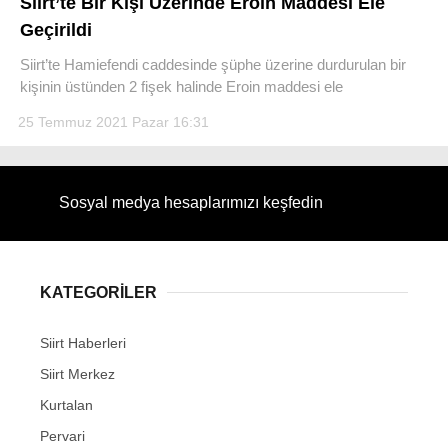
Siirt’te Bir Kişi Üzerinde Eroin Maddesi Ele
Geçirildi
Siirt’te Hamiefendi caddesinde şüphe üzerine durdurulan bir
kişinin üstünden 2 fişek halinde Eroin maddesi ele
WhatsApp İhbar Hattı
25 Temmuz 2021 Pazar 16:31
Sosyal medya hesaplarımızı keşfedin
Facebook
KATEGORİLER
Instagram
Siirt Haberleri
Youtube
Siirt Merkez
Kurtalan
Pervari