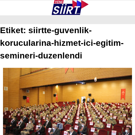
37
°
SIIRT
Etiket:
siirtte-guvenlik-
korucularina-hizmet-ici-egitim-
GALERİ
VİDEO
YAZARLAR
KURTALAN
semineri-duzenlendi
ERUH
BAYKAN
PERVARI
ŞIRVAN
TILLO
GÜNDEM
NÖBETÇI ECZANELER