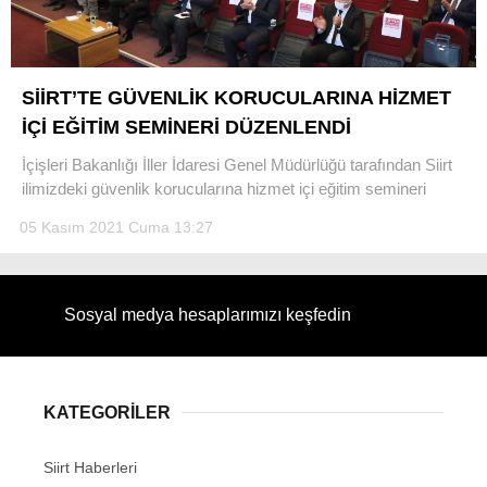
SİİRT’TE GÜVENLİK KORUCULARINA HİZMET
İÇİ EĞİTİM SEMİNERİ DÜZENLENDİ
WhatsApp İhbar Hattı
İçişleri Bakanlığı İller İdaresi Genel Müdürlüğü tarafından Siirt
ilimizdeki güvenlik korucularına hizmet içi eğitim semineri
05 Kasım 2021 Cuma 13:27
Facebook
Sosyal medya hesaplarımızı keşfedin
Instagram
Youtube
KATEGORİLER
Siirt Haberleri