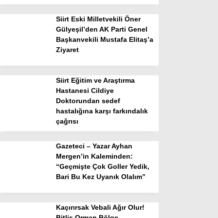
Siirt Eski Milletvekili Öner
Gülyeşil’den AK Parti Genel
Başkanvekili Mustafa Elitaş’a
Ziyaret
Siirt Eğitim ve Araştırma
Hastanesi Cildiye
Doktorundan sedef
hastalığına karşı farkındalık
çağrısı
Gazeteci – Yazar Ayhan
Mergen’in Kaleminden:
“Geçmişte Çok Goller Yedik,
Bari Bu Kez Uyanık Olalım”
Kaçırırsak Vebali Ağır Olur!
Bitlis Orman Bölge