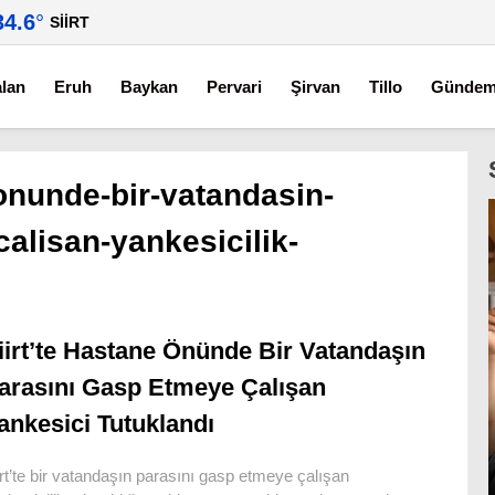
34.6
°
SIIRT
alan
Eruh
Baykan
Pervari
Şirvan
Tillo
Günde
-onunde-bir-vatandasin-
alisan-yankesicilik-
iirt’te Hastane Önünde Bir Vatandaşın
arasını Gasp Etmeye Çalışan
ankesici Tutuklandı
irt’te bir vatandaşın parasını gasp etmeye çalışan