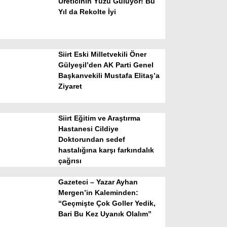
Üreticinin Yüzü Gülüyor! Bu
Yıl da Rekolte İyi
Siirt Eski Milletvekili Öner
Gülyeşil’den AK Parti Genel
Başkanvekili Mustafa Elitaş’a
Ziyaret
WhatsApp İhbar Hattı
Siirt Eğitim ve Araştırma
Hastanesi Cildiye
Doktorundan sedef
Facebook
hastalığına karşı farkındalık
çağrısı
Gazeteci – Yazar Ayhan
Instagram
Mergen’in Kaleminden:
“Geçmişte Çok Goller Yedik,
Bari Bu Kez Uyanık Olalım”
Youtube