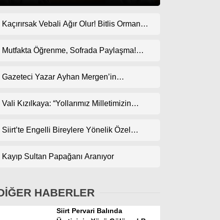
Kaçırırsak Vebali Ağır Olur! Bitlis Orman
Gündem
Bölge Müdürlüğü’ne Göz Dikti!
Ekonomi
Mutfakta Öğrenme, Sofrada Paylaşma!
ODES Projesi Kapsamında Pankek
Politika
Etkinliği
Gazeteci Yazar Ayhan Mergen’in
Dünya
Kaleminden: “Siirt’te Taş Üstüne Taş
Koyulan Bir Dönem”
Vali Kızılkaya: “Yollarımız Milletimizin
Spor
Gönlünden Geçer”
Magazin
Siirt’te Engelli Bireylere Yönelik Özel
Etkinlik
sağlık
Kayıp Sultan Papağanı Aranıyor
Teknoloji
DİĞER HABERLER
Siirt Pervari Balında