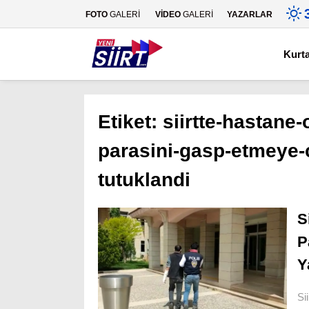
FOTO
GALERİ
VİDEO
GALERİ
YAZARLAR
Kurt
Etiket:
siirtte-hastane
parasini-gasp-etmeye-c
tutuklandi
S
P
Y
Si