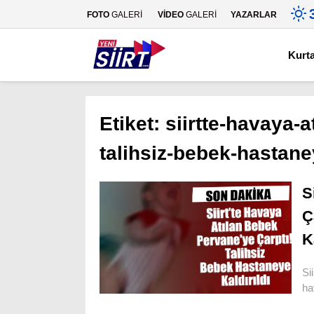
FOTO
GALERİ
VİDEO
GALERİ
YAZARLAR
Kurt
Etiket:
siirtte-havaya-
talihsiz-bebek-hastaney
S
Ç
K
Si
ha