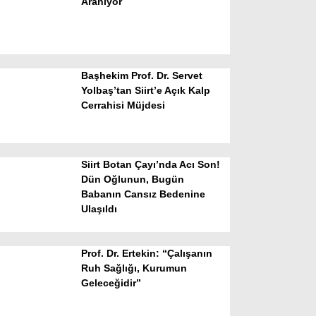
Aranıyor
Başhekim Prof. Dr. Servet
Yolbaş’tan Siirt’e Açık Kalp
Cerrahisi Müjdesi
WhatsApp İhbar Hattı
Siirt Botan Çayı’nda Acı Son!
Dün Oğlunun, Bugün
Babanın Cansız Bedenine
Facebook
Ulaşıldı
Prof. Dr. Ertekin: “Çalışanın
Instagram
Ruh Sağlığı, Kurumun
Geleceğidir”
Youtube