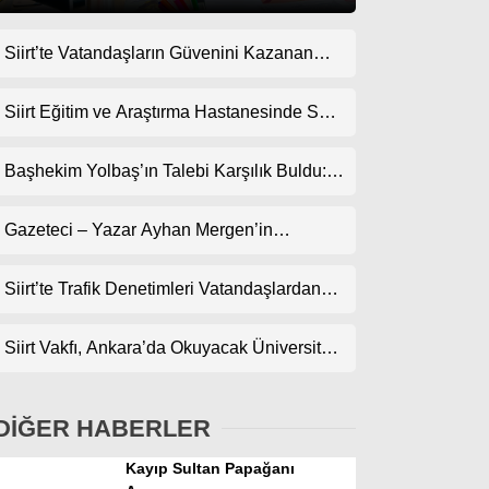
Siirt’te Vatandaşların Güvenini Kazanan
Gündem
İşletme! Uzman Halı Yıkama Memnuniyet
Ekonomi
Topluyor
Siirt Eğitim ve Araştırma Hastanesinde Son
Teknoloji Yeni MR Cihazı Hizmete Girdi!
Politika
Randevularda Bekleme Süresi Kısaldı
Başhekim Yolbaş’ın Talebi Karşılık Buldu:
Dünya
Siirt’e Nükleer Tıp Merkezi Kuruluyor
Gazeteci – Yazar Ayhan Mergen’in
Spor
Kaleminden: “Siirt’te Şehir Kültürü ve Trafik
Magazin
Kuralları”
Siirt’te Trafik Denetimleri Vatandaşlardan
Tam Not Alıyor
sağlık
Siirt Vakfı, Ankara’da Okuyacak Üniversite
Teknoloji
Adaylarını Canlı Yayında Buluşturuyor
DİĞER HABERLER
Kayıp Sultan Papağanı