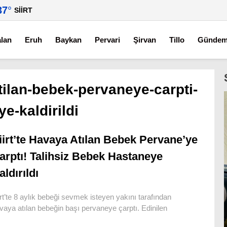
37
°
SIIRT
alan
Eruh
Baykan
Pervari
Şirvan
Tillo
Günde
atilan-bebek-pervaneye-carpti-
e-kaldirildi
iirt’te Havaya Atılan Bebek Pervane’ye
arptı! Talihsiz Bebek Hastaneye
aldırıldı
irt’te 8 aylık bebeği sevmek isteyen yakını tarafından
vaya atılan bebeğin başı pervaneye çarptı. Edinilen