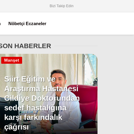
Bizi Takip Edin
m
Nöbetçi Eczaneler
SON HABERLER
Manşet
Siirt Eğitim ve
Araştırma Hastanesi
Cildiye Doktorundan
sedef hastalığına
karşı farkındalık
çağrısı