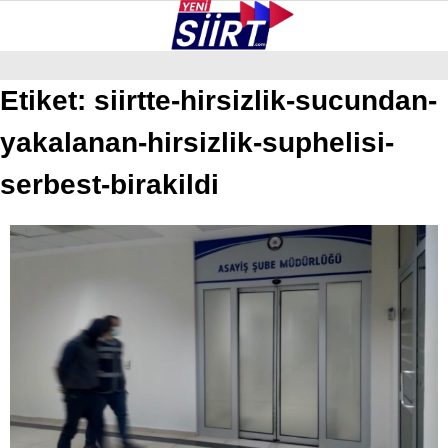
38.1
°
SIIRT
Etiket:
siirtte-hirsizlik-sucundan-
yakalanan-hirsizlik-suphelisi-
GALERİ
VİDEO
YAZARLAR
KURTALAN
serbest-birakildi
ERUH
BAYKAN
PERVARI
ŞIRVAN
TILLO
GÜNDEM
NÖBETÇI ECZANELER