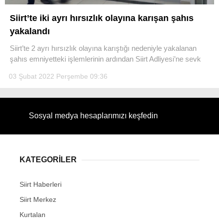
Siirt’te iki ayrı hırsızlık olayına karışan şahıs
yakalandı
Siirt’te 2 ayrı hırsızlık olayına karıştığı nedeniyle yakalanan
WhatsApp İhbar Hattı
şahıs emniyetteki işlemlerinin ardından Siirt Adliyesi’ne sevk
03 Şubat 2022 Perşembe 09:36
Facebook
Sosyal medya hesaplarımızı keşfedin
Instagram
KATEGORİLER
Youtube
Siirt Haberleri
Siirt Merkez
Kurtalan