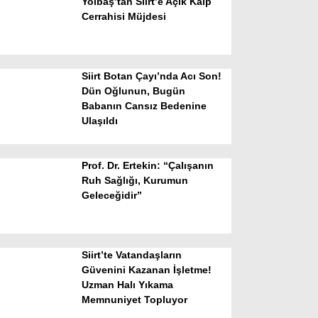
Yolbaş’tan Siirt’e Açık Kalp
Cerrahisi Müjdesi
Siirt Botan Çayı’nda Acı Son!
Dün Oğlunun, Bugün
Babanın Cansız Bedenine
Ulaşıldı
WhatsApp İhbar Hattı
Prof. Dr. Ertekin: “Çalışanın
Ruh Sağlığı, Kurumun
Geleceğidir”
Facebook
Siirt’te Vatandaşların
Instagram
Güvenini Kazanan İşletme!
Uzman Halı Yıkama
Memnuniyet Topluyor
Youtube