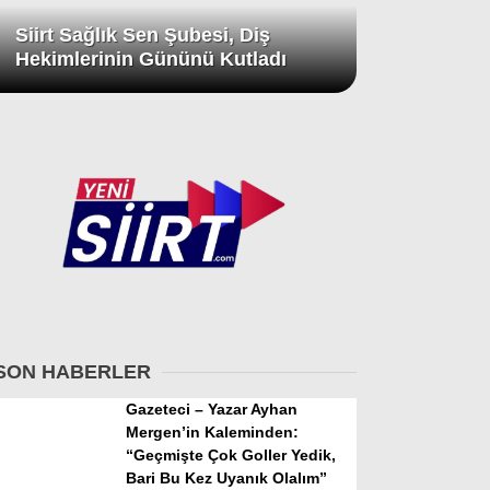
Siirt Sağlık Sen Şubesi, Diş
Hekimlerinin Gününü Kutladı
SON HABERLER
Gazeteci – Yazar Ayhan
Mergen’in Kaleminden:
“Geçmişte Çok Goller Yedik,
Bari Bu Kez Uyanık Olalım”