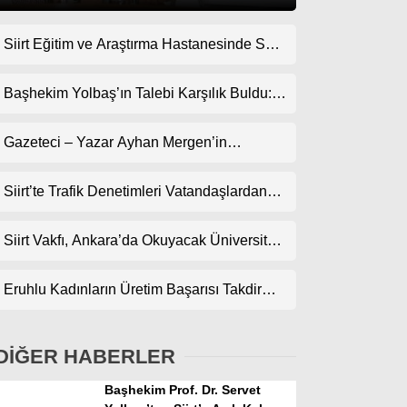
Siirt Eğitim ve Araştırma Hastanesinde Son
Gündem
Teknoloji Yeni MR Cihazı Hizmete Girdi!
Ekonomi
Randevularda Bekleme Süresi Kısaldı
Başhekim Yolbaş’ın Talebi Karşılık Buldu:
Siirt’e Nükleer Tıp Merkezi Kuruluyor
Politika
Gazeteci – Yazar Ayhan Mergen’in
Dünya
Kaleminden: “Siirt’te Şehir Kültürü ve Trafik
Kuralları”
Siirt’te Trafik Denetimleri Vatandaşlardan
Spor
Tam Not Alıyor
Magazin
Siirt Vakfı, Ankara’da Okuyacak Üniversite
Adaylarını Canlı Yayında Buluşturuyor
sağlık
Eruhlu Kadınların Üretim Başarısı Takdir
Teknoloji
Topluyor
DİĞER HABERLER
Başhekim Prof. Dr. Servet