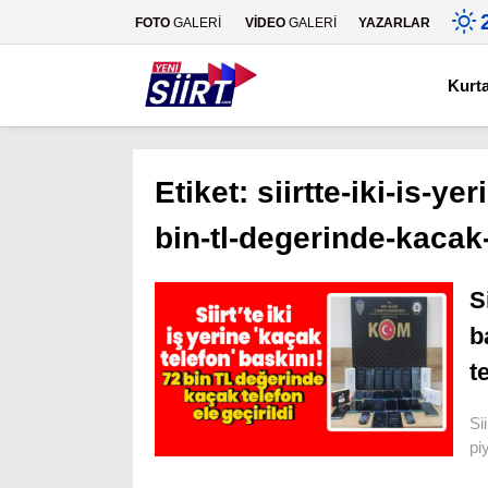
FOTO
GALERİ
VİDEO
GALERİ
YAZARLAR
Kurt
Etiket:
siirtte-iki-is-y
bin-tl-degerinde-kacak-
S
b
t
Si
pi