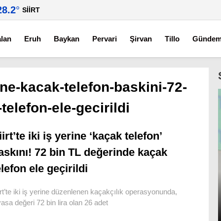
28.2
°
SIIRT
alan
Eruh
Baykan
Pervari
Şirvan
Tillo
Günde
erine-kacak-telefon-baskini-72-
telefon-ele-gecirildi
iirt’te iki iş yerine ‘kaçak telefon’
askını! 72 bin TL değerinde kaçak
elefon ele geçirildi
irt’te iki iş yerine düzenlenen kaçakçılık operasyonunda,
yasa değeri 72 bin lira olan 26 adet