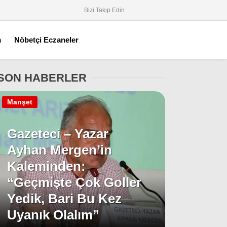
Bizi Takip Edin
m
Nöbetçi Eczaneler
SON HABERLER
Manşet
Gazeteci – Yazar
Ayhan Mergen’in
Kaleminden:
“Geçmişte Çok Goller
Yedik, Bari Bu Kez
Uyanık Olalım”