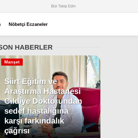
Bizi Takip Edin
m
Nöbetçi Eczaneler
SON HABERLER
Manşet
Siirt Eğitim ve
Araştırma Hastanesi
Cildiye Doktorundan
sedef hastalığına
karşı farkındalık
çağrısı