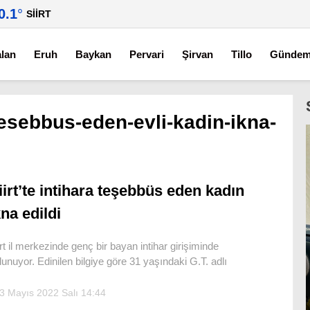
0.1
°
SIIRT
alan
Eruh
Baykan
Pervari
Şirvan
Tillo
Günde
-tesebbus-eden-evli-kadin-ikna-
iirt’te intihara teşebbüs eden kadın
kna edildi
irt il merkezinde genç bir bayan intihar girişiminde
lunuyor. Edinilen bilgiye göre 31 yaşındaki G.T. adlı
3 Mayıs 2022 Salı 14:44