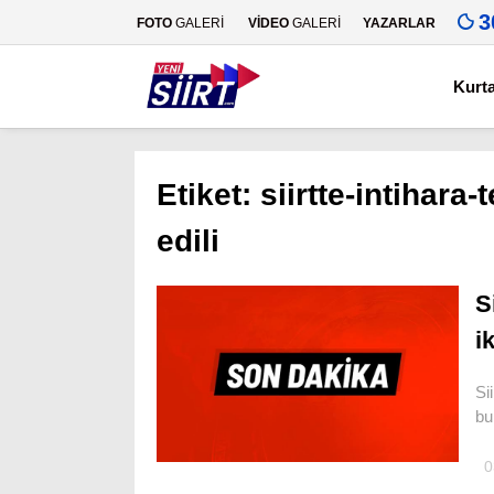
3
FOTO
GALERİ
VİDEO
GALERİ
YAZARLAR
Kurt
Etiket:
siirtte-intihara
edili
S
i
Si
bu
0