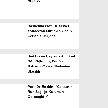
Aranıyor
Başhekim Prof. Dr. Servet
Yolbaş’tan Siirt’e Açık Kalp
Cerrahisi Müjdesi
WhatsApp İhbar Hattı
Siirt Botan Çayı’nda Acı Son!
Dün Oğlunun, Bugün
Babanın Cansız Bedenine
Facebook
Ulaşıldı
Prof. Dr. Ertekin: “Çalışanın
Instagram
Ruh Sağlığı, Kurumun
Geleceğidir”
Youtube