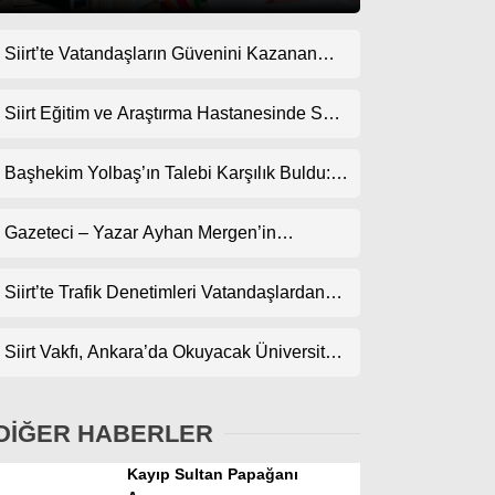
Siirt’te Vatandaşların Güvenini Kazanan
Gündem
İşletme! Uzman Halı Yıkama Memnuniyet
Ekonomi
Topluyor
Siirt Eğitim ve Araştırma Hastanesinde Son
Teknoloji Yeni MR Cihazı Hizmete Girdi!
Politika
Randevularda Bekleme Süresi Kısaldı
Başhekim Yolbaş’ın Talebi Karşılık Buldu:
Dünya
Siirt’e Nükleer Tıp Merkezi Kuruluyor
Gazeteci – Yazar Ayhan Mergen’in
Spor
Kaleminden: “Siirt’te Şehir Kültürü ve Trafik
Magazin
Kuralları”
Siirt’te Trafik Denetimleri Vatandaşlardan
Tam Not Alıyor
sağlık
Siirt Vakfı, Ankara’da Okuyacak Üniversite
Teknoloji
Adaylarını Canlı Yayında Buluşturuyor
DİĞER HABERLER
Kayıp Sultan Papağanı