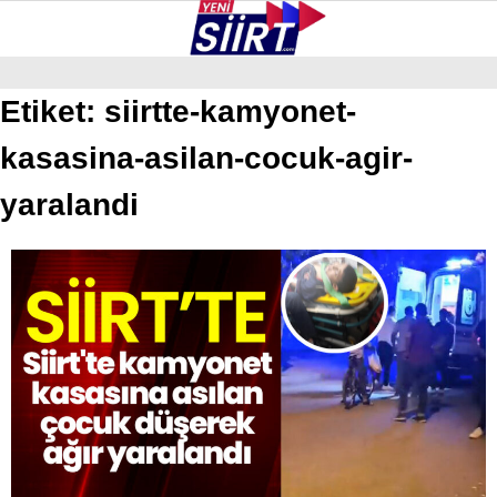
33.2
°
SIIRT
Etiket:
siirtte-kamyonet-
kasasina-asilan-cocuk-agir-
GALERİ
VİDEO
YAZARLAR
KURTALAN
yaralandi
ERUH
BAYKAN
PERVARI
ŞIRVAN
TILLO
GÜNDEM
NÖBETÇI ECZANELER