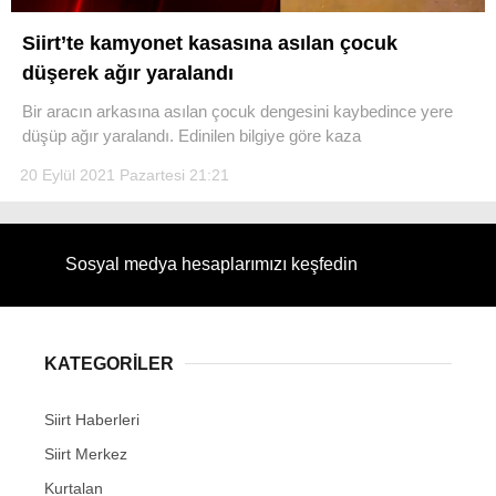
Siirt’te kamyonet kasasına asılan çocuk
düşerek ağır yaralandı
Bir aracın arkasına asılan çocuk dengesini kaybedince yere
WhatsApp İhbar Hattı
düşüp ağır yaralandı. Edinilen bilgiye göre kaza
20 Eylül 2021 Pazartesi 21:21
Facebook
Sosyal medya hesaplarımızı keşfedin
Instagram
KATEGORİLER
Youtube
Siirt Haberleri
Siirt Merkez
Kurtalan