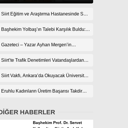
Siirt Eğitim ve Araştırma Hastanesinde Son
Gündem
Teknoloji Yeni MR Cihazı Hizmete Girdi!
Ekonomi
Randevularda Bekleme Süresi Kısaldı
Başhekim Yolbaş’ın Talebi Karşılık Buldu:
Siirt’e Nükleer Tıp Merkezi Kuruluyor
Politika
Gazeteci – Yazar Ayhan Mergen’in
Dünya
Kaleminden: “Siirt’te Şehir Kültürü ve Trafik
Kuralları”
Siirt’te Trafik Denetimleri Vatandaşlardan
Spor
Tam Not Alıyor
Magazin
Siirt Vakfı, Ankara’da Okuyacak Üniversite
Adaylarını Canlı Yayında Buluşturuyor
sağlık
Eruhlu Kadınların Üretim Başarısı Takdir
Teknoloji
Topluyor
DİĞER HABERLER
Başhekim Prof. Dr. Servet