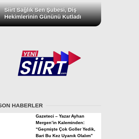
Siirt Sağlık Sen Şubesi, Diş
Hekimlerinin Gününü Kutladı
SON HABERLER
Gazeteci – Yazar Ayhan
Mergen’in Kaleminden:
“Geçmişte Çok Goller Yedik,
Bari Bu Kez Uyanık Olalım”