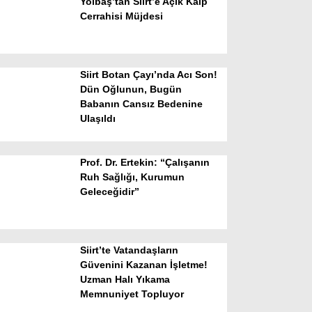
Yolbaş’tan Siirt’e Açık Kalp
Cerrahisi Müjdesi
Siirt Botan Çayı’nda Acı Son!
Dün Oğlunun, Bugün
Babanın Cansız Bedenine
Ulaşıldı
WhatsApp İhbar Hattı
Prof. Dr. Ertekin: “Çalışanın
Ruh Sağlığı, Kurumun
Geleceğidir”
Facebook
Siirt’te Vatandaşların
Instagram
Güvenini Kazanan İşletme!
Uzman Halı Yıkama
Memnuniyet Topluyor
Youtube