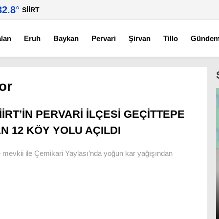
32.8
°
SIIRT
alan
Eruh
Baykan
Pervari
Şirvan
Tillo
Günde
yor
İİRT’İN PERVARİ İLÇESİ GEÇİTTEPE
 12 KÖY YOLU AÇILDI
epe mevkii ile Çemikari Yaylası’nda yoğun kar yağışından