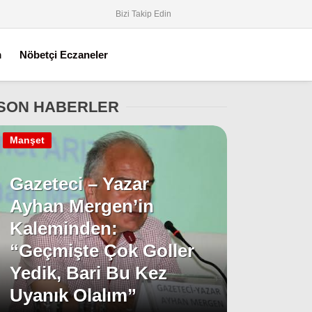
Bizi Takip Edin
m
Nöbetçi Eczaneler
SON HABERLER
Manşet
Gazeteci – Yazar
Ayhan Mergen’in
Kaleminden:
“Geçmişte Çok Goller
Yedik, Bari Bu Kez
Uyanık Olalım”