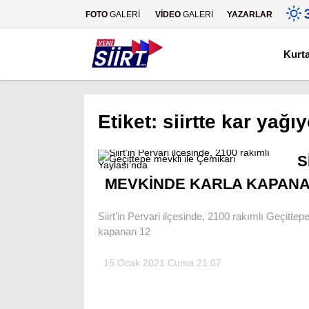
FOTO
GALERİ
VİDEO
GALERİ
YAZARLAR
Kurt
Etiket:
siirtte kar yağı
S
MEVKİNDE KARLA KAPANAN
Siirt’in Pervari ilçesinde, 2100 rakımlı Geçitt
kapanan 12
15 Ocak 2021 Cuma 21:07