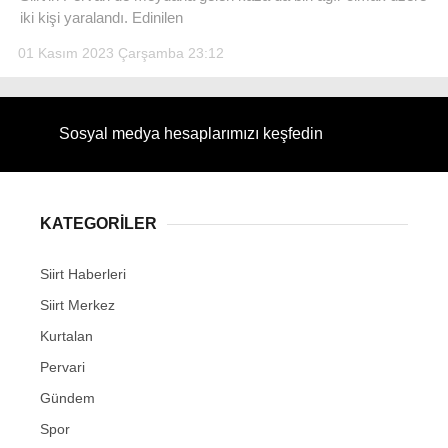
iki kişi yaralandı. Edinilen
01 Kasım 2023 Çarşamba 23:12
WhatsApp İhbar Hattı
Sosyal medya hesaplarımızı keşfedin
Facebook
KATEGORİLER
Siirt Haberleri
Siirt Merkez
Instagram
Kurtalan
Youtube
Pervari
Gündem
Spor