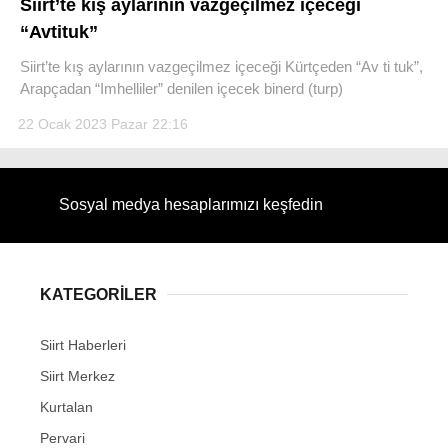
Siirt’te kış aylarının vazgeçilmez içeceği
“Avtituk”
Siirt’te kış aylarının vazgeçilmez içeceği Kürtçeden “Av ti tuk”,
Arapçadan “Imhelliler” denilen içecek binerd (turp)
WhatsApp İhbar Hattı
22 Ocak 2023 Pazar 22:16
Sosyal medya hesaplarımızı keşfedin
Facebook
KATEGORİLER
Instagram
Siirt Haberleri
Youtube
Siirt Merkez
Kurtalan
Pervari