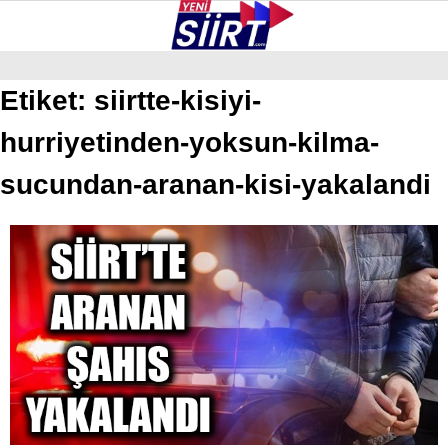
36.9
°
SIIRT
Etiket:
siirtte-kisiyi-
hurriyetinden-yoksun-kilma-
GALERİ
VİDEO
YAZARLAR
KURTALAN
sucundan-aranan-kisi-yakalandi
ERUH
BAYKAN
PERVARI
ŞIRVAN
TILLO
GÜNDEM
NÖBETÇI ECZANELER