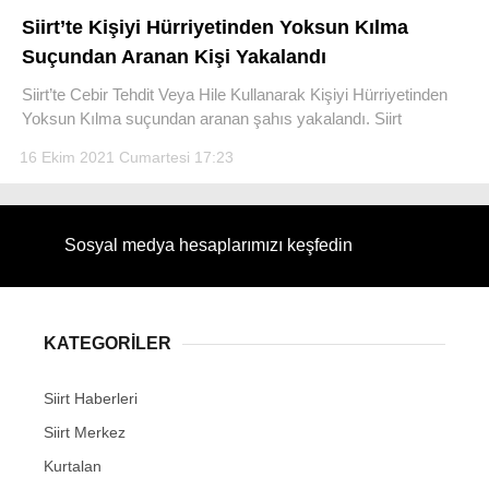
Siirt’te Kişiyi Hürriyetinden Yoksun Kılma
Suçundan Aranan Kişi Yakalandı
Siirt’te Cebir Tehdit Veya Hile Kullanarak Kişiyi Hürriyetinden
Yoksun Kılma suçundan aranan şahıs yakalandı. Siirt
WhatsApp İhbar Hattı
16 Ekim 2021 Cumartesi 17:23
Facebook
Sosyal medya hesaplarımızı keşfedin
Instagram
KATEGORİLER
Youtube
Siirt Haberleri
Siirt Merkez
Kurtalan