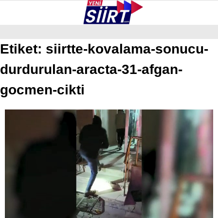
32
°
SIIRT
Etiket:
siirtte-kovalama-sonucu-
durdurulan-aracta-31-afgan-
GALERİ
VİDEO
YAZARLAR
KURTALAN
gocmen-cikti
ERUH
BAYKAN
PERVARI
ŞIRVAN
TILLO
GÜNDEM
NÖBETÇI ECZANELER