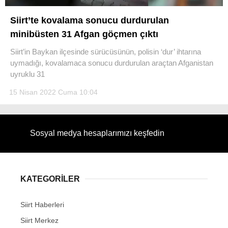
Siirt’te kovalama sonucu durdurulan
minibüsten 31 Afgan göçmen çıktı
Siirt’in Baykan ilçesinde sürücüsünün, polisin ‘dur’ ihtarına
WhatsApp İhbar Hattı
uymadığı, kovalamaca sonucu durdurulan araçtan Afganistan
uyruklu 31
15 Nisan 2022 Cuma 10:04
Facebook
Sosyal medya hesaplarımızı keşfedin
Instagram
KATEGORİLER
Youtube
Siirt Haberleri
Siirt Merkez